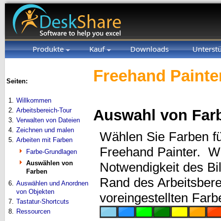
Produkte
Kauf
Downloads
Unterst
Freehand Painter
Seiten:
1.
Willkommen
2.
Arbeitsbereich-Tour
Auswahl von Far
3.
Verwalten von Dateien
4.
Zeichnen und malen
Wählen Sie Farben fü
5.
Arbeiten mit Farben
Freehand Painter. Wi
Farbe-Grundlagen
Auswählen von
Notwendigkeit des Bi
Farben
Rand des Arbeitsbere
6.
Auswählen und Anordnen
von Objekten
voreingestellten Farb
7.
Tastatur-Shortcuts
8.
Ressourcen