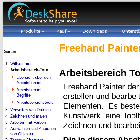
Produkte
Kauf
Downloads
Unterst
Freehand Painter
Seiten:
1.
Willkommen
2.
Arbeitsbereich-Tour
Arbeitsbereich T
Übersicht über den
Arbeitsbereich
Freehand Painter der 
Arbeitsbereich-
erstellen und bearbei
Begriffe
Arbeitsbereichstools
Elementen. Es besteh
3.
Verwalten von Dateien
Kunstwerk, eine Tool
4.
Zeichnen und malen
5.
Arbeiten mit Farben
Zeichnen und bearbeit
6.
Auswählen und Anordnen
von Objekten
Die in diesem Absc