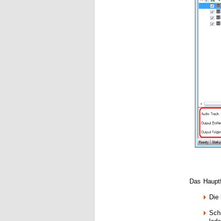
Das Hauptf
Die
Schn