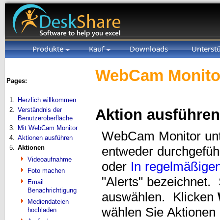
Produkte
Kauf
Downloads
Unterst
WebCam Monitor
Pages:
1.
Herzlich willkommen
2.
Verständnis der
Aktion ausführen
Benutzeroberfläche
3.
Mit WebCam Monitor
WebCam Monitor unte
4.
Aktionen ausführen
5.
Aktionen
entweder durchgefü
Videoaufnahme
oder
In regelmäßigen 
Foto machen
"Alerts" bezeichnet.
Email
Benachrichtigung
auswählen. Klicken
Mediendateien
wählen Sie Aktionen 
hochladen