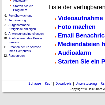
Audioalarm
Liste der verfügbare
Starten Sie ein
Programm
6.
Fernüberwachung
Videoaufnahme
7.
Terminierung
8.
Aufgenommene
Foto machen
Ereignisse anzeigen
9.
Anwendungseinstellungen
Email Benachri
10.
Konfigurieren des Proxy-
Servers
Mediendateien 
11.
Erhalten der IP-Adresse
Ihres Computers
Audioalarm
12.
Ressourcen
Starten Sie ein
Zuhause
|
Kauf
|
Downloads
|
Unterstützung
|
Re
Copyright © DeskShare A