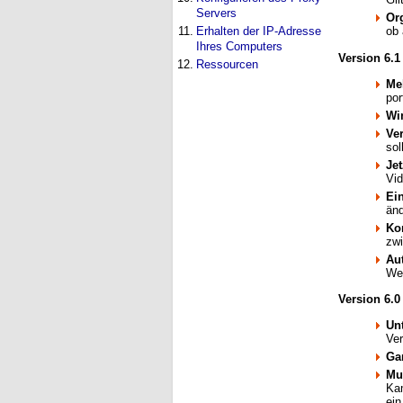
Servers
Org
11.
Erhalten der IP-Adresse
ob 
Ihres Computers
Version 6.1
12.
Ressourcen
Me
por
Wi
Ve
sol
Je
Vid
Ei
änd
Ko
zw
Au
Web
Version 6.0
Un
Ve
Ga
Mu
Kam
ein