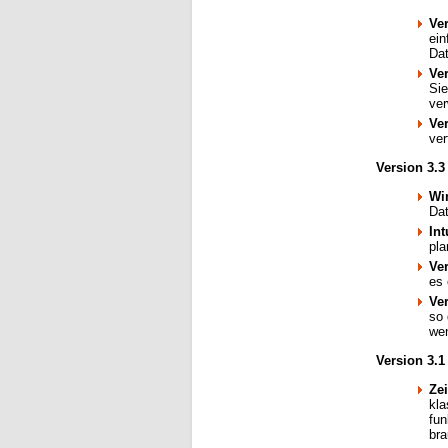
Ve
ein
Dat
Ve
Sie
ver
Ve
ver
Version 3.3
Wi
Dat
Int
pla
Ve
es 
Ve
so 
we
Version 3.1
Zei
kla
fun
br