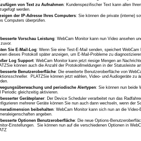
nzufügen von Text zu Aufnahmen
: Kundenspezifischer Text kann allen Ihr
zugefügt werden.
zeigen der IP-Adresse Ihres Computers
: Sie können die private (interne) s
es Computers überprüfen.
rbesserte Vorschau Leistung
: WebCam Monitor kann nun Video ansehen und A
 zuvor.
sten Sie E-Mail-Log
: Wenn Sie eine Test-E-Mail senden, speichert WebCam 
nen dieses Protokoll später anzeigen, um E-Mail-Probleme zu diagnostiziere
oßer Log Support
: WebCam Monitor kann jetzt riesige Mengen an Nachrichten
TZSie können auch die Anzahl der Protokollmeldungen in der Statusleiste a
rbesserte Benutzeroberfläche
: Die erweiterte Benutzeroberfläche von WebCam
ktionsschneller. PLATZSie können jetzt wählen, Video- und Audiogeräte zu
rden.
wegungsüberwachung und periodische Alertypen
: Sie können nun beide 
 Periodic gleichzeitig aktivieren.
rbesserter Geräteplaner
: Der Device Scheduler verarbeitet nun das Radfah
figurieren mehrerer Geräte können Sie nun auch dann wechseln, wenn der Sch
meradimension beibehalten
: WebCam Monitor kann sich nun an die Video-B
meraleigenschaften angeben.
rbesserte Optionen Benutzeroberfläche
: Die neue Options-Benutzeroberfläc
itor-Einstellungen. Sie können nun auf die verschiedenen Optionen in WebCa
ATZ