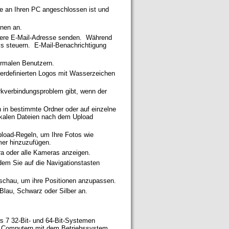
e an Ihren PC angeschlossen ist und
onen an.
ere E-Mail-Adresse senden. Während
ls steuern. E-Mail-Benachrichtigung
ormalen Benutzern.
zerdefinierten Logos mit Wasserzeichen
erkverbindungsproblem gibt, wenn der
 in bestimmte Ordner oder auf einzelne
okalen Dateien nach dem Upload
pload-Regeln, um Ihre Fotos wie
er hinzuzufügen.
a oder alle Kameras anzeigen.
dem Sie auf die Navigationstasten
rschau, um ihre Positionen anzupassen.
Blau, Schwarz oder Silber an.
s 7 32-Bit- und 64-Bit-Systemen
f Computern mit dem Betriebssystem