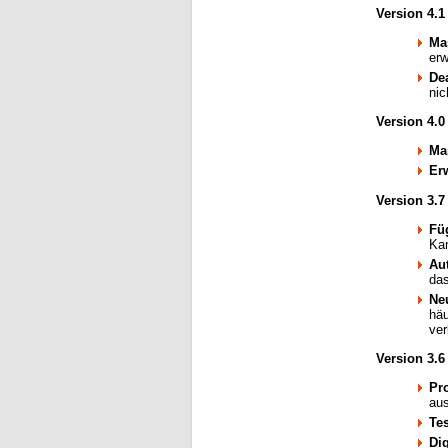
Version 4.1
Ma
erw
Dea
nic
Version 4.0
Ma
Er
Version 3.7
Fü
Kam
Au
da
Ne
häu
ver
Version 3.6
Pr
au
Te
Di