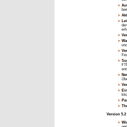
Au
bie
Akt
Le
der
erh
Ve
Wa
un
Ve
Fes
Su
FTP
ent
Ne
Üb
Ver
Ei
kli
Pa
Th
Version 5.2
Wi
ge