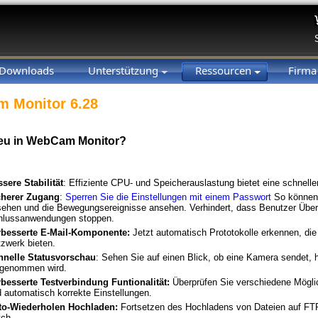
Downloads
Unterstützung
Ressourcen
Firm
 Monitor 6.28
neu in WebCam Monitor?
sere Stabilität
:
Effiziente CPU- und Speicherauslastung bietet eine schnel
cherer Zugang
:
Sperren Sie die Einstellungen mit einem Passwort
So können 
ehen und die Bewegungsereignisse ansehen. Verhindert, dass Benutzer Übe
hlussanwendungen stoppen.
rbesserte E-Mail-Komponente:
Jetzt automatisch Prototokolle erkennen, di
zwerk bieten.
hnelle Statusvorschau
: Sehen Sie auf einen Blick, ob eine Kamera sendet,
fgenommen wird.
besserte Testverbindung Funtionalität:
Überprüfen Sie verschiedene Mögli
 automatisch korrekte Einstellungen.
to-Wiederholen Hochladen:
Fortsetzen des Hochladens von Dateien auf FT
tch.