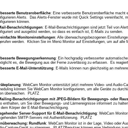
rbesserte Benutzeroberfläche
: Eine verbesserte Benutzeroberfläche macht 
figurieren Alerts. Das Alerts-Fenster wurde mit Quick Settings vereinfacht, mi
figurieren können.
Mail-Benachrichtigungen
: E-Mail-Benachrichtigungen sind jetzt Teil von Aler
figuriert und ausgelöst werden, so dass es einfach ist, E-Mails zu senden.
reinfachte Monitoreinstellungen
: Alle überwachungsbezogenen Einstellunge
erufen werden. Klicken Sie im Menü Monitor auf Einstellungen, um auf alle 
rbesserte Bewegungserkennung
: Ein hochgradig verbesserter automatisc
öglicht es, die Bewegung aus der Ferne zuverlässig zu erfassen. Es reagi
rbesserte E-Mail-Unterstützung
: E-Mails können nun gleichzeitig an mehre
räteplanung
: WebCam Monitor unterstützt jetzt mehrere Video- und Audio-
eduling können Sie WebCam Monitor konfigurieren, um alle Geräte zu durchla
nen überwachen. PLATZ
Mailing-Benachrichtigungen mit JPEG-Bildern für Bewegungs- oder Ra
o enthalten, um Sie über Bewegungs- und Lärmereignisse informiert zu halten
 dem Körper der E-Mail-Benachrichtigung.
sgehender Server-Support für E-Mail-Benachrichtigung
: WebCam Monitor u
sgehenden SMTP-Servers mit Authentifizierung. PLATZ
rnüberwachung: Rundfunk
: WebCam Monitor ist in der Lage, Video oder Aud
io-Capture-Gerät zu streamen. PLATZBenutzer können eine Verbindung zum