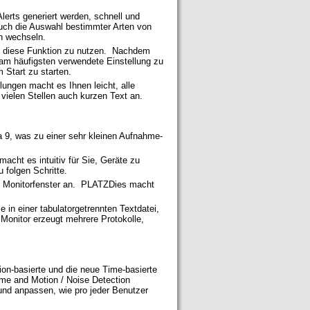
lerts generiert werden, schnell und
 auch die Auswahl bestimmter Arten von
en wechseln.
um diese Funktion zu nutzen. Nachdem
 am häufigsten verwendete Einstellung zu
 Start zu starten.
lungen macht es Ihnen leicht, alle
 vielen Stellen auch kurzen Text an.
a 9, was zu einer sehr kleinen Aufnahme-
acht es intuitiv für Sie, Geräte zu
u folgen Schritte.
m Monitorfenster an. PLATZDies macht
 in einer tabulatorgetrennten Textdatei,
onitor erzeugt mehrere Protokolle,
ion-basierte und die neue Time-basierte
Time and Motion / Noise Detection
 und anpassen, wie pro jeder Benutzer