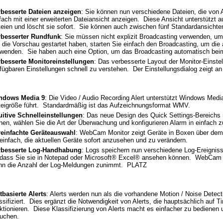
rbesserte Dateien anzeigen
: Sie können nun verschiedene Dateien, die von A
fach mit einer erweiterten Dateiansicht anzeigen. Diese Ansicht unterstützt
eien und löscht sie sofort. Sie können auch zwischen fünf Standardansicht
rbesserter Rundfunk
: Sie müssen nicht explizit Broadcasting verwenden, 
 die Vorschau gestartet haben, starten Sie einfach den Broadcasting, um die
wenden. Sie haben auch eine Option, um das Broadcasting automatisch beim
rbesserte Monitoreinstellungen
: Das verbesserte Layout der Monitor-Einstel
fügbaren Einstellungen schnell zu verstehen. Der Einstellungsdialog zeigt an
ndows Media 9
: Die Video / Audio Recording Alert unterstützt Windows Medi
eigröße führt. Standardmäßig ist das Aufzeichnungsformat WMV.
uitive Schnelleinstellungen
: Das neue Design des Quick Settings-Bereichs m
nen, wählen Sie die Art der Überwachung und konfigurieren Alarm in einfach z
reinfachte Geräteauswahl
: WebCam Monitor zeigt Geräte in Boxen über de
einfach, die aktuellen Geräte sofort anzusehen und zu verändern.
rbesserte Log-Handhabung
: Logs speichern nun verschiedene Log-Ereignisse
dass Sie sie in Notepad oder Microsoft® Excel® ansehen können. WebCam M
nn die Anzahl der Log-Meldungen zunimmt. PLATZ
tbasierte Alerts
: Alerts werden nun als die vorhandene Motion / Noise Detect
ssifiziert. Dies ergänzt die Notwendigkeit von Alerts, die hauptsächlich auf 
ktionieren. Diese Klassifizierung von Alerts macht es einfacher zu bedienen
auchen.