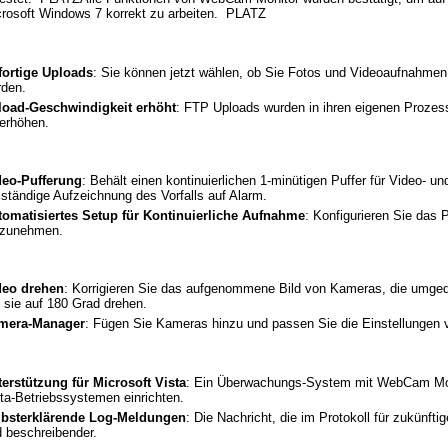
rosoft Windows 7 korrekt zu arbeiten. PLATZ
fortige Uploads
: Sie können jetzt wählen, ob Sie Fotos und Videoaufnahmen 
rden.
load-Geschwindigkeit erhöht
: FTP Uploads wurden in ihren eigenen Prozes
 erhöhen.
deo-Pufferung
: Behält einen kontinuierlichen 1-minütigen Puffer für Video- un
lständige Aufzeichnung des Vorfalls auf Alarm.
tomatisiertes Setup für Kontinuierliche Aufnahme
: Konfigurieren Sie das
fzunehmen.
deo drehen
: Korrigieren Sie das aufgenommene Bild von Kameras, die umged
 sie auf 180 Grad drehen.
mera-Manager
: Fügen Sie Kameras hinzu und passen Sie die Einstellungen v
erstützung für Microsoft Vista
: Ein Überwachungs-System mit WebCam Monit
ta-Betriebssystemen einrichten.
lbsterklärende Log-Meldungen
: Die Nachricht, die im Protokoll für zukünfti
 beschreibender.