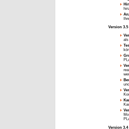
Hi
hin
An
Ihr
Version 3.5
Ve
als
Te
kön
Gr
PLA
Ve
rea
we
Be
und
Ve
Kon
Ka
Ka
Ve
Mon
PL
Version 3.4