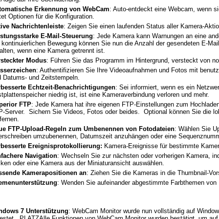
tomatische Erkennung von WebCam
: Auto-entdeckt eine Webcam, wenn si
tet Optionen für die Konfiguration.
ive Nachrichtenleiste
: Zeigen Sie einen laufenden Status aller Kamera-Akti
istungsstarke E-Mail-Steuerung
: Jede Kamera kann Warnungen an eine and
 kontinuierlichen Bewegung können Sie nun die Anzahl der gesendeten E-Mai
alten, wenn eine Kamera getrennt ist.
rsteckter Modus
: Führen Sie das Programm im Hintergrund, versteckt von n
sserzeichen
: Authentifizieren Sie Ihre Videoaufnahmen und Fotos mit benut
d Datums- und Zeitstempeln.
rbesserte Echtzeit-Benachrichtigungen
: Sei informiert, wenn es ein Netzw
tplattenspeicher niedrig ist, ist eine Kameraverbindung verloren und mehr.
perior FTP
: Jede Kamera hat ihre eigenen FTP-Einstellungen zum Hochladen
-Server. Sichern Sie Videos, Fotos oder beides. Optional können Sie die l
fernen.
ue FTP-Upload-Regeln zum Umbenennen von Fotodateien
: Wählen Sie U
erschreiben umzubenennen, Datumszeit anzuhängen oder eine Sequenznumm
besserte Ereignisprotokollierung:
Kamera-Ereignisse für bestimmte Kamer
nfachere Navigation
: Wechseln Sie zur nächsten oder vorherigen Kamera, in
cken oder eine Kamera aus der Miniaturansicht auswählen.
ssende Kamerapositionen an
: Ziehen Sie die Kameras in die Thumbnail-Vo
emenunterstützung
: Wenden Sie aufeinander abgestimmte Farbthemen von 
ndows 7 Unterstützung
: WebCam Monitor wurde nun vollständig auf Window
testet. PLATZAlle Funktionen von WebCam Monitor wurden bestätigt, um au