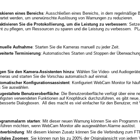
skieren eines Bereichs
: Ausschließen eines Bereichs, in dem regelmäßig
artet werden, um unerwünschte Auslösung von Warnungen zu reduzieren.
ktivieren Sie die Protokollierung, um die Leistung zu verbessern
: Setz
ht zu pflegen, um Ressourcen zu sparen und die Leistung zu verbessern. P
nuelle Aufnahme
: Starten Sie die Kameras manuell zu jeder Zeit.
weiterte Terminierung
: Automatisches Starten und Stoppen der Überwachun
gen Sie den Kamera-Assistenten hinzu
: Wählen Sie Video- und Audiogeräte,
eras und starten Sie die Vorschau automatisch auf einmal.
tomatischer Konfigurationsassistent
: Konfiguriert WebCam Monitor für hä
s Sie auswählen.
ugestaltete Benutzeroberfläche
: Die Benutzeroberfläche verfügt über eine n
figsten verwendeten Funktionen auf Knopfdruck durchzuführen, es gibt neue,
besserte Dialogboxen. All dies macht es viel einfacher für den Benutzer, m
ogrammalarm starten
: Mit dieser neuen Warnung können Sie ein Programm o
sführen möchten, wenn WebCam Monitor alle ausgewählten Alarme auslöst.
stverbindung
: Mit diesem kleinen Zusatz können Sie die Verbindung zum FT
gitales Zoomen
: Sie können nun bis zu 200% der Originalansicht von jedem 