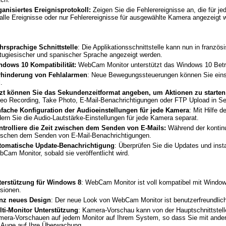
anisiertes Ereignisprotokoll:
Zeigen Sie die Fehlerereignisse an, die für j
alle Ereignisse oder nur Fehlerereignisse für ausgewählte Kamera angezeigt 
hrsprachige Schnittstelle
: Die Applikationsschnittstelle kann nun in französi
tugiesischer und spanischer Sprache angezeigt werden.
ndows 10 Kompatibilität:
WebCam Monitor unterstützt das Windows 10 Betr
rhinderung von Fehlalarmen
: Neue Bewegungssteuerungen können Sie einst
l.
tzt können Sie das Sekundenzeitformat angeben, um Aktionen zu starten
eo Recording, Take Photo, E-Mail-Benachrichtigungen oder FTP Upload in 
nfache Konfiguration der Audioeinstellungen für jede Kamera
: Mit Hilfe 
ern Sie die Audio-Lautstärke-Einstellungen für jede Kamera separat.
ntrolliere die Zeit zwischen dem Senden von E-Mails:
Während der kontinu
ischen dem Senden von E-Mail-Benachrichtigungen.
tomatische Update-Benachrichtigung
: Überprüfen Sie die Updates und insta
Cam Monitor, sobald sie veröffentlicht wird.
terstützung für Windows 8
: WebCam Monitor ist voll kompatibel mit Windows 
rsionen.
nz neues Design
: Der neue Look von WebCam Monitor ist benutzerfreundlich
lti-Monitor Unterstützung
: Kamera-Vorschau kann von der Hauptschnittstell
era-Vorschauen auf jedem Monitor auf Ihrem System, so dass Sie mit ande
 Auge auf Ihre Überwachung.