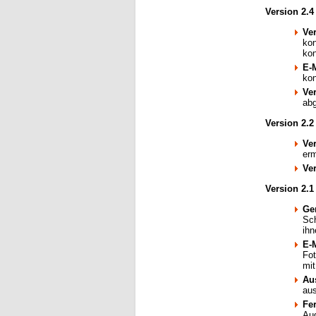
Version 2.4
Ve
kon
kon
E-
kon
Ve
abg
Version 2.2
Ve
erm
Ve
Version 2.1
Ge
Sch
ih
E-
Fot
mit
Au
au
Fe
Aud