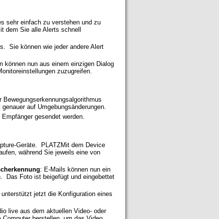
es sehr einfach zu verstehen und zu
t dem Sie alle Alerts schnell
ts. Sie können wie jeder andere Alert
n können nun aus einem einzigen Dialog
Monitoreinstellungen zuzugreifen.
her Bewegungserkennungsalgorithmus
ert genauer auf Umgebungsänderungen.
re Empfänger gesendet werden.
Capture-Geräte. PLATZMit dem Device
ufen, während Sie jeweils eine von
uscherkennung
: E-Mails können nun ein
. Das Foto ist beigefügt und eingebettet
nterstützt jetzt die Konfiguration eines
io live aus dem aktuellen Video- oder
 Computer herstellen, um das Video