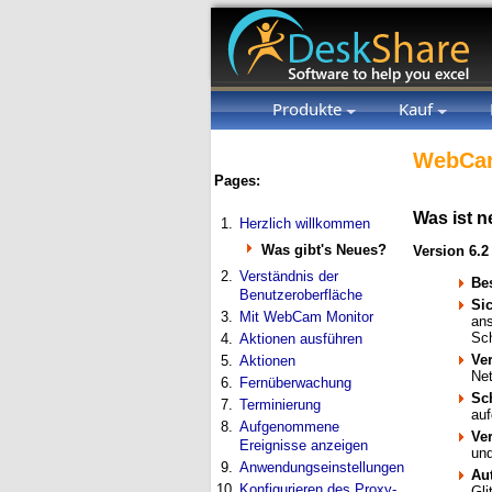
Produkte
Kauf
WebCam
Pages:
Was ist 
1.
Herzlich willkommen
Was gibt's Neues?
Version 6.2
2.
Verständnis der
Bes
Benutzeroberfläche
Si
3.
Mit WebCam Monitor
ans
Sc
4.
Aktionen ausführen
Ve
5.
Aktionen
Net
6.
Fernüberwachung
Sc
7.
Terminierung
au
8.
Aufgenommene
Ver
Ereignisse anzeigen
und
9.
Anwendungseinstellungen
Au
10.
Konfigurieren des Proxy-
Gli