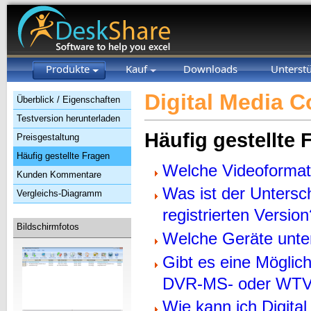
Produkte
Kauf
Downloads
Unterst
Digital Media C
Überblick / Eigenschaften
Testversion herunterladen
Häufig gestellte 
Preisgestaltung
Häufig gestellte Fragen
Welche Videoformat
Kunden Kommentare
Was ist der Untersc
Vergleichs-Diagramm
registrierten Versi
Bildschirmfotos
Welche Geräte unter
Gibt es eine Möglic
DVR-MS- oder WTV-D
Wie kann ich Digital