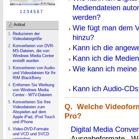
Mediendateien auto
1
2
3
4
5
6
7
werden?
Artikel
Wie fügt man dem Vi
Reduzieren der
hinzu?
Videodateigröße
Konvertieren von DVR-
Kann ich die angew
MS-Dateien, die von
Windows Media Center
Kann ich die Medie
erstellt wurden
Wie kann ich meine 
Konvertieren von Audio-
und Videodateien für Ihr
RIM BlackBerry
Entfernen Sie Werbung
Kann ich Audio-CDs
von Windows Media
Center - WTV-Dateien
Konvertieren Sie Ihre
Q. Welche Videoforma
Videodateien zum
Abspielen auf dem
Pro?
Apple iPad, iPod Touch
und iPhone
Digital Media Conver
Video-DVD-Formate
und VCD und SVCD
Ausgabeformate. Wei
verstehen