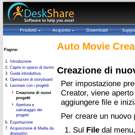
Prodotti
Acquisto
Download
Suppo
Auto Movie Crea
Pagine:
1.
Introduzione
2.
Capire lo spazio di lavoro
Creazione di nuov
3.
Guida introduttiva
4.
Operazioni di storyboard
Per impostazione pred
5.
Lavorare con i progetti
Creator, viene aperto
Creazione di nuovi
progetti
aggiungere file e iniz
Apertura e
salvataggio dei
Per creare un nuovo p
progetti
6.
Esportazione
Sul
File
dal menu, 
7.
Acquisizione di Media da
dispositivi