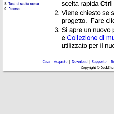
scelta rapida
Ctrl
8.
Tasti di scelta rapida
9.
Risorse
Viene chiesto se s
progetto. Fare cl
Si apre un nuovo p
e
Collezione di m
utilizzato per il n
Casa
|
Acquisto
|
Download
|
Supporto
|
R
Copyright © DeskShare i