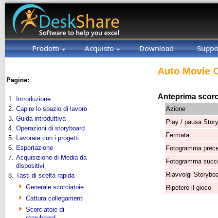
Prodotti
Acquisto
Download
Suppo
Auto Movie C
Pagine:
Anteprima scorc
1.
Introduzione
2.
Capire lo spazio di lavoro
Azione
3.
Guida introduttiva
Play / pausa Stor
4.
Operazioni di storyboard
Fermata
5.
Lavorare con i progetti
6.
Esportazione
Fotogramma prec
7.
Acquisizione di Media da
Fotogramma succ
dispositivi
Riavvolgi Storybo
8.
Tasti di scelta rapida
Generale scorciatoie
Ripetere il gioco
Cattura collegamenti
Scorciatoie di
storyboard