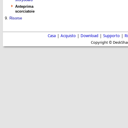
Anteprima
scorciatoie
9.
Risorse
Casa
|
Acquisto
|
Download
|
Supporto
|
R
Copyright © DeskShare i