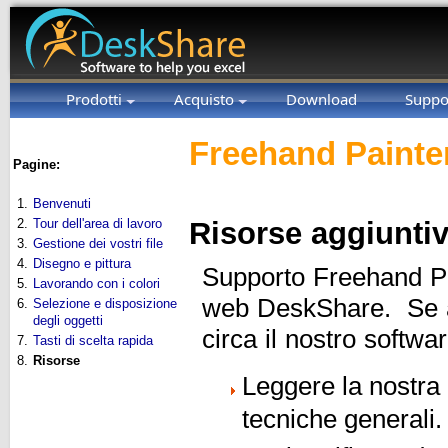
Prodotti
Acquisto
Download
Suppo
Freehand Painter
Pagine:
1.
Benvenuti
2.
Tour dell'area di lavoro
Risorse aggiunti
3.
Gestione dei vostri file
4.
Disegno e pittura
Supporto Freehand Pai
5.
Lavorando con i colori
web DeskShare. Se a
6.
Selezione e disposizione
degli oggetti
circa il nostro softwa
7.
Tasti di scelta rapida
8.
Risorse
Leggere la nostra
tecniche generali