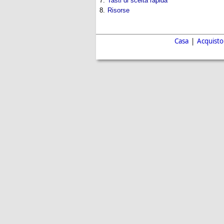
7.
Tasti di scelta rapida
8.
Risorse
Casa
|
Acquisto