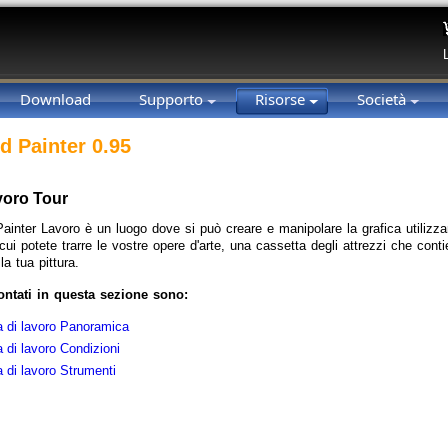
Download
Supporto
Risorse
Società
d Painter 0.95
voro Tour
ainter Lavoro è un luogo dove si può creare e manipolare la grafica utilizz
 cui potete trarre le vostre opere d'arte, una cassetta degli attrezzi che cont
la tua pittura.
rontati in questa sezione sono:
a di lavoro Panoramica
 di lavoro Condizioni
 di lavoro Strumenti