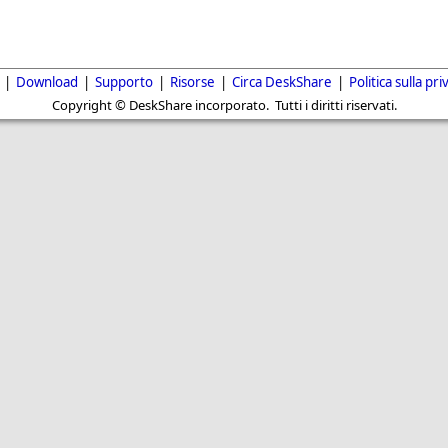
|
Download
|
Supporto
|
Risorse
|
Circa DeskShare
|
Politica sulla pri
Copyright © DeskShare incorporato. Tutti i diritti riservati.