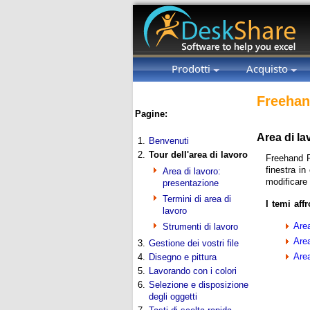
Prodotti
Acquisto
Freehan
Pagine:
Area di la
1.
Benvenuti
2.
Tour dell'area di lavoro
Freehand P
finestra in
Area di lavoro:
modificare 
presentazione
Termini di area di
I temi aff
lavoro
Are
Strumenti di lavoro
Area
3.
Gestione dei vostri file
Area
4.
Disegno e pittura
5.
Lavorando con i colori
6.
Selezione e disposizione
degli oggetti