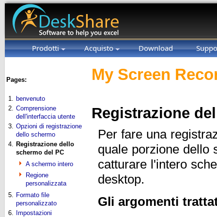
Prodotti
Acquisto
Download
Suppo
My Screen Recor
Pages:
1.
benvenuto
2.
Comprensione
Registrazione del
dell'interfaccia utente
3.
Opzioni di registrazione
Per fare una registra
dello schermo
4.
Registrazione dello
quale porzione dello 
schermo del PC
catturare l'intero sc
A schermo intero
Regione
desktop.
personalizzata
5.
Formato file
Gli argomenti tratta
personalizzato
6.
Impostazioni