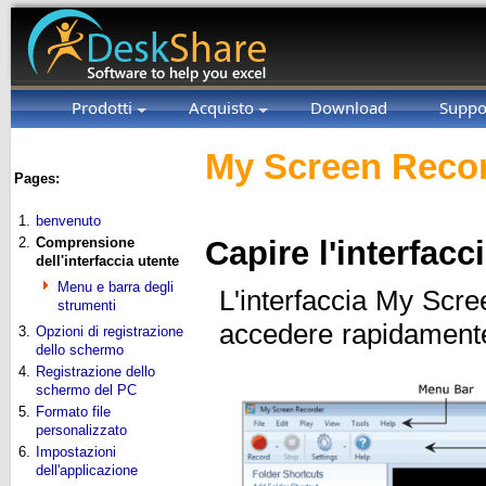
Prodotti
Acquisto
Download
Suppo
My Screen Recor
Pages:
1.
benvenuto
2.
Comprensione
Capire l'interfacc
dell'interfaccia utente
Menu e barra degli
L'interfaccia My Scre
strumenti
accedere rapidamente 
3.
Opzioni di registrazione
dello schermo
4.
Registrazione dello
schermo del PC
5.
Formato file
personalizzato
6.
Impostazioni
dell'applicazione