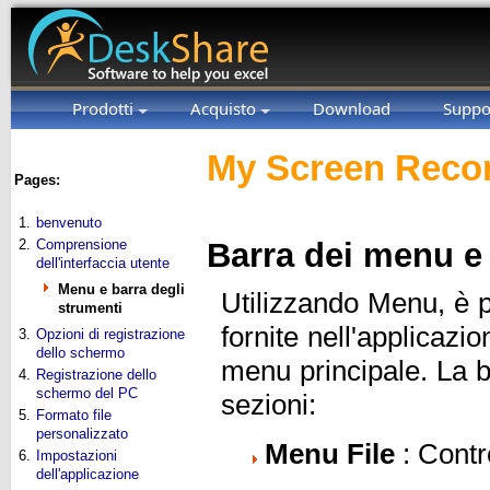
Prodotti
Acquisto
Download
Suppo
My Screen Recor
Pages:
1.
benvenuto
2.
Comprensione
Barra dei menu e 
dell'interfaccia utente
Menu e barra degli
Utilizzando Menu, è po
strumenti
fornite nell'applicazi
3.
Opzioni di registrazione
dello schermo
menu principale. La b
4.
Registrazione dello
schermo del PC
sezioni:
5.
Formato file
personalizzato
Menu File
: Contro
6.
Impostazioni
dell'applicazione