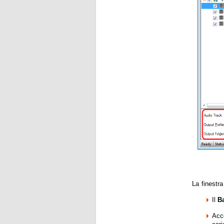
La finestra
Il
B
Acce