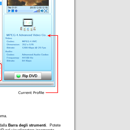
amma.
dalla
Barra degli strumenti
. Potete