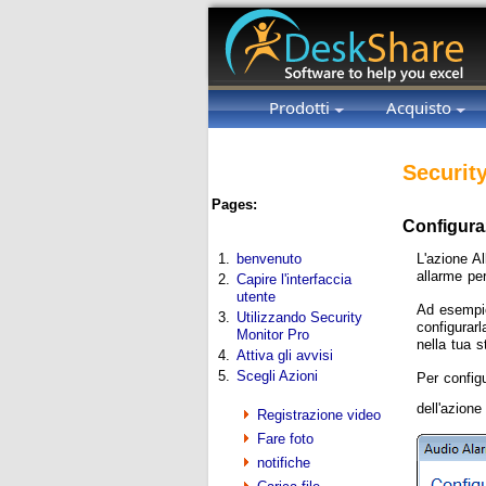
Prodotti
Acquisto
Securit
Pages:
Configuraz
L'azione Al
1.
benvenuto
allarme per
2.
Capire l'interfaccia
utente
Ad esempio
3.
Utilizzando Security
configurarl
Monitor Pro
nella tua s
4.
Attiva gli avvisi
5.
Scegli Azioni
Per config
dell'azion
Registrazione video
Fare foto
notifiche