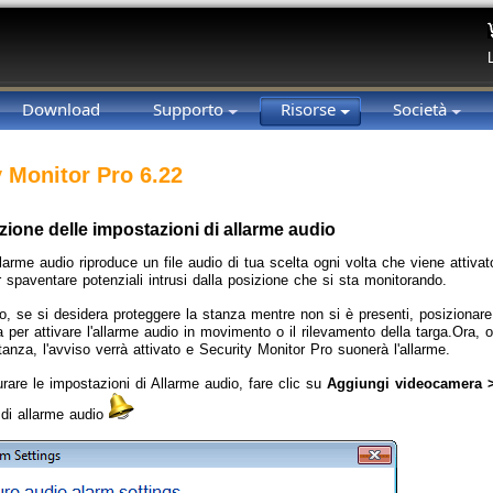
Download
Supporto
Risorse
Società
y Monitor Pro 6.22
ione delle impostazioni di allarme audio
larme audio riproduce un file audio di tua scelta ogni volta che viene attiva
 spaventare potenziali intrusi dalla posizione che si sta monitorando.
, se si desidera proteggere la stanza mentre non si è presenti, posizionare
a per attivare l'allarme audio in movimento o il rilevamento della targa.Ora, 
tanza, l'avviso verrà attivato e Security Monitor Pro suonerà l'allarme.
urare le impostazioni di Allarme audio, fare clic su
Aggiungi videocamera >
e di allarme audio