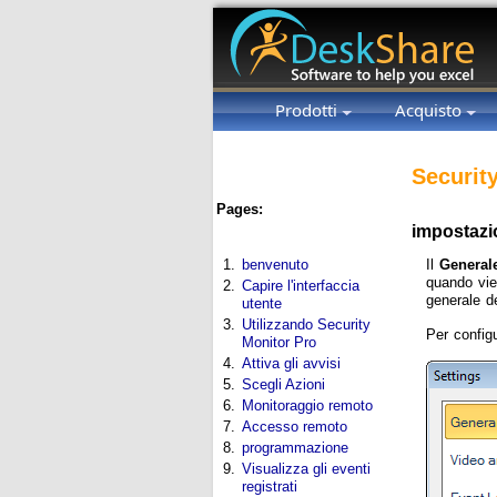
Prodotti
Acquisto
Securit
Pages:
impostazi
Il
General
1.
benvenuto
quando vien
2.
Capire l'interfaccia
generale de
utente
3.
Utilizzando Security
Per configu
Monitor Pro
4.
Attiva gli avvisi
5.
Scegli Azioni
6.
Monitoraggio remoto
7.
Accesso remoto
8.
programmazione
9.
Visualizza gli eventi
registrati