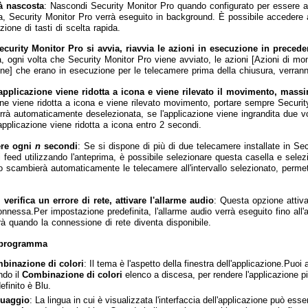
à nascosta
: Nascondi Security Monitor Pro quando configurato per essere av
, Security Monitor Pro verrà eseguito in background. È possibile accedere 
ione di tasti di scelta rapida.
curity Monitor Pro si avvia, riavvia le azioni in esecuzione in preced
, ogni volta che Security Monitor Pro viene avviato, le azioni [Azioni di mon
ne] che erano in esecuzione per le telecamere prima della chiusura, verrann
pplicazione viene ridotta a icona e viene rilevato il movimento, massi
ione viene ridotta a icona e viene rilevato movimento, portare sempre Securi
rrà automaticamente deselezionata, se l'applicazione viene ingrandita due v
applicazione viene ridotta a icona entro 2 secondi.
ere ogni
n
secondi
: Se si dispone di più di due telecamere installate in Se
i feed utilizzando l'anteprima, è possibile selezionare questa casella e sele
o scambierà automaticamente le telecamere all'intervallo selezionato, permett
verifica un errore di rete, attivare l'allarme audio
: Questa opzione attiva
nnessa.Per impostazione predefinita, l'allarme audio verrà eseguito fino all'
rà quando la connessione di rete diventa disponibile.
 programma
binazione di colori
: Il tema è l'aspetto della finestra dell'applicazione.Puoi 
ndo il
Combinazione di colori
elenco a discesa, per rendere l'applicazione p
efinito è Blu.
guaggio
: La lingua in cui è visualizzata l'interfaccia dell'applicazione può es