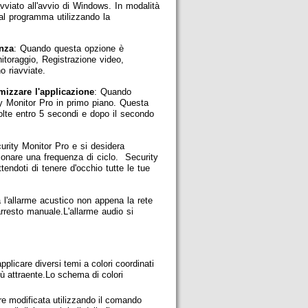
viato all'avvio di Windows. In modalità
al programma utilizzando la
enza
: Quando questa opzione è
itoraggio, Registrazione video,
o riavviate.
mizzare l'applicazione
: Quando
ty Monitor Pro in primo piano. Questa
olte entro 5 secondi e dopo il secondo
curity Monitor Pro e si desidera
zionare una frequenza di ciclo. Security
endoti di tenere d'occhio tutte le tue
 l'allarme acustico non appena la rete
arresto manuale.L'allarme audio si
applicare diversi temi a colori coordinati
iù attraente.Lo schema di colori
sere modificata utilizzando il comando