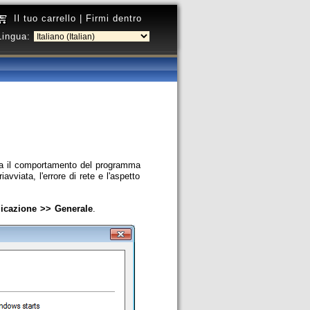
Il tuo carrello
|
Firmi dentro
Lingua:
lla il comportamento del programma
vviata, l'errore di rete e l'aspetto
licazione >> Generale
.