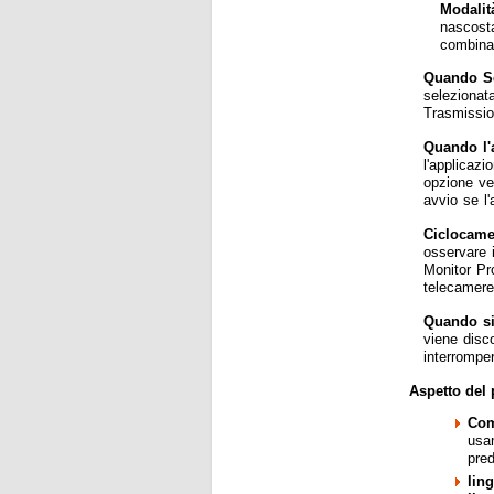
Modalit
nascosta
combinaz
Quando Se
selezionata
Trasmissio
Quando l'a
l'applicaz
opzione ve
avvio se l'
Ciclocam
osservare 
Monitor Pr
telecamere
Quando si 
viene disco
interrompe
Aspetto del
Com
usa
pred
lin