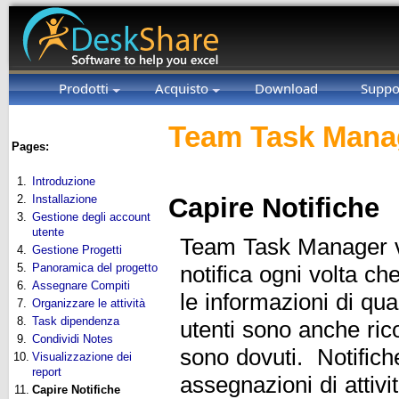
Prodotti
Acquisto
Download
Suppo
Team Task Manag
Pages:
1.
Introduzione
2.
Installazione
Capire Notifiche
3.
Gestione degli account
utente
Team Task Manager vi
4.
Gestione Progetti
5.
Panoramica del progetto
notifica ogni volta c
6.
Assegnare Compiti
le informazioni di qua
7.
Organizzare le attività
8.
Task dipendenza
utenti sono anche ric
9.
Condividi Notes
sono dovuti. Notifich
10.
Visualizzazione dei
report
assegnazioni di attivit
11.
Capire Notifiche