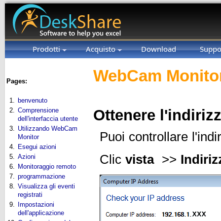
Prodotti
Acquisto
Download
Suppo
WebCam Monitor
Pages:
1.
benvenuto
2.
Comprensione
Ottenere l'indiri
dell'interfaccia utente
3.
Utilizzando WebCam
Puoi controllare l'ind
Monitor
4.
Esegui azioni
Clic
vista
>>
Indiri
5.
Azioni
6.
Monitoraggio remoto
7.
programmazione
8.
Visualizza gli eventi
registrati
9.
Impostazioni
dell'applicazione