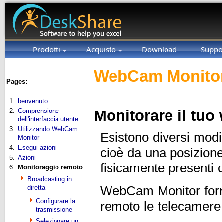
Prodotti
Acquisto
Download
Suppo
WebCam Monitor
Pages:
1.
benvenuto
2.
Comprensione
Monitorare il tu
dell'interfaccia utente
3.
Utilizzando WebCam
Esistono diversi modi
Monitor
4.
Esegui azioni
cioè da una posizio
5.
Azioni
fisicamente presenti
6.
Monitoraggio remoto
Broadcasting in
diretta
WebCam Monitor forni
Configurare la
remoto le telecamere
trasmissione
Selezionare un