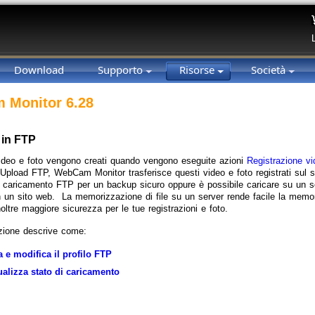
Download
Supporto
Risorse
Società
 Monitor 6.28
e in FTP
 video e foto vengono creati quando vengono eseguite azioni
Registrazione vi
 Upload FTP, WebCam Monitor trasferisce questi video e foto registrati su
 il caricamento FTP per un backup sicuro oppure è possibile caricare su un s
 in un sito web. La memorizzazione di file su un server rende facile la memo
oltre maggiore sicurezza per le tue registrazioni e foto.
zione descrive come:
a e modifica il profilo FTP
ualizza stato di caricamento