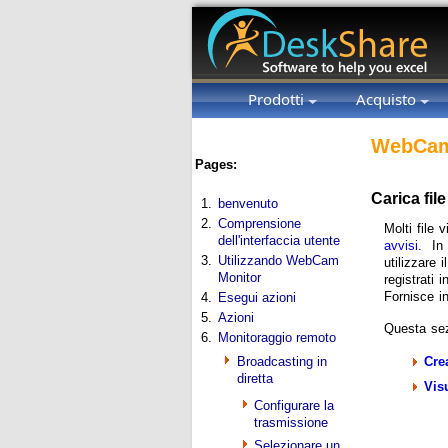
Prodotti
Acquisto
WebCam
Pages:
Carica fil
1.
benvenuto
2.
Comprensione
Molti file
dell'interfaccia utente
avvisi
. In
3.
Utilizzando WebCam
utilizzare
Monitor
registrati
Fornisce in
4.
Esegui azioni
5.
Azioni
Questa se
6.
Monitoraggio remoto
Broadcasting in
Cre
diretta
Vis
Configurare la
trasmissione
Selezionare un