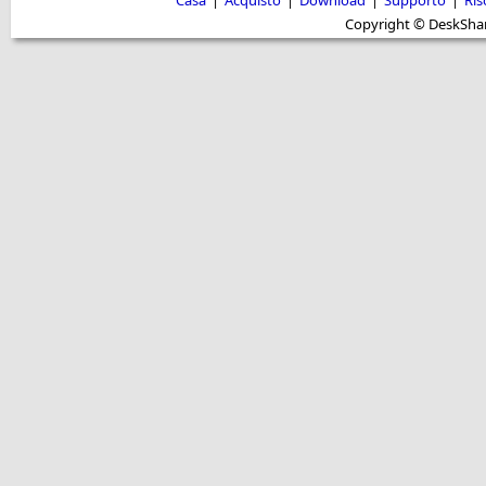
Casa
|
Acquisto
|
Download
|
Supporto
|
Ris
Copyright © DeskShare i