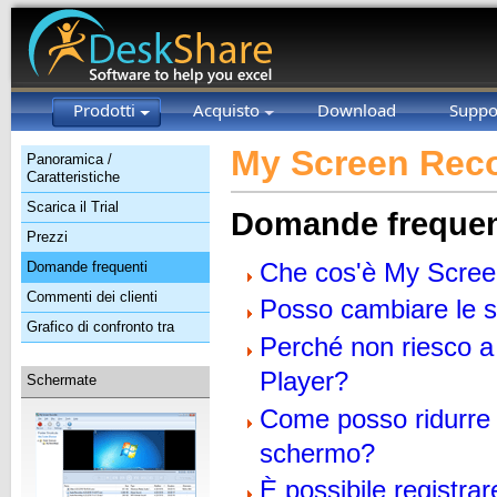
Prodotti
Acquisto
Download
Suppo
My Screen Reco
Panoramica /
Caratteristiche
Scarica il Trial
Domande frequen
Prezzi
Che cos'è My Scre
Domande frequenti
Commenti dei clienti
Posso cambiare le s
Grafico di confronto tra
Perché non riesco a 
Player?
Schermate
Come posso ridurre l
schermo?
È possibile registra