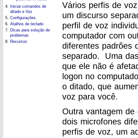
Vários perfis de vo
4.
Iniciar comandos de
ditado e Voz
um discurso separa
5.
Configurações
perfil de voz indivi
6.
Atalhos de teclado
7.
Dicas para solução de
computador com ou
problemas
8.
Recursos
diferentes padrões 
separado. Uma das 
que ele não é afeta
logon no computado
o ditado, que aume
voz para você.
Outra vantagem de c
dois microfones dif
perfis de voz, um 