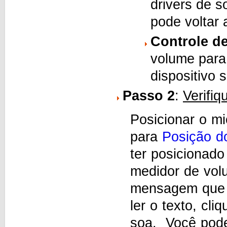
drivers de 
pode voltar
Controle d
volume para 
dispositivo 
Passo 2
:
Verifiq
Posicionar o m
para
Posição d
ter posicionado
medidor de vol
mensagem que é
ler o texto, cli
soa. Você pode,