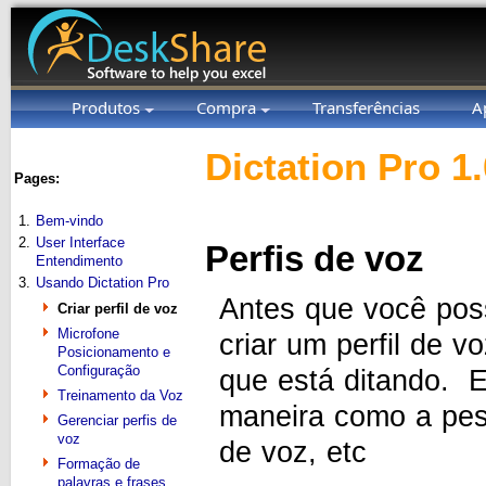
Produtos
Compra
Transferências
A
Dictation Pro 1
Pages:
1.
Bem-vindo
2.
User Interface
Perfis de voz
Entendimento
3.
Usando Dictation Pro
Antes que você pos
Criar perfil de voz
Microfone
criar um perfil de 
Posicionamento e
Configuração
que está ditando. 
Treinamento da Voz
maneira como a pess
Gerenciar perfis de
voz
de voz, etc
Formação de
palavras e frases