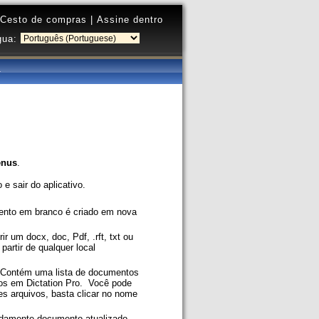
Cesto de compras
|
Assine dentro
gua:
enus
.
 e sair do aplicativo.
nto em branco é criado em nova
ir um docx, doc, Pdf, .rft, txt ou
partir de qualquer local
 Contém uma lista de documentos
s ​​em Dictation Pro. Você pode
es arquivos, basta clicar no nome
idamente documento atualizado.