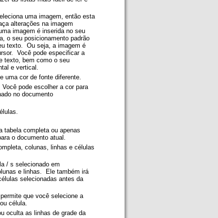
eleciona uma imagem, então esta
aça alterações na imagem
uma imagem é inserida no seu
a, o seu posicionamento padrão
eu texto. Ou seja, a imagem é
ursor. Você pode especificar a
e texto, bem como o seu
tal e vertical.
e uma cor de fonte diferente.
 Você pode escolher a cor para
ionado no documento
élulas.
uma tabela completa ou apenas
 para o documento atual.
completa, colunas, linhas e células
lula / s selecionado em
lunas e linhas. Ele também irá
células selecionadas antes da
permite que você selecione a
 ou célula.
u oculta as linhas de grade da