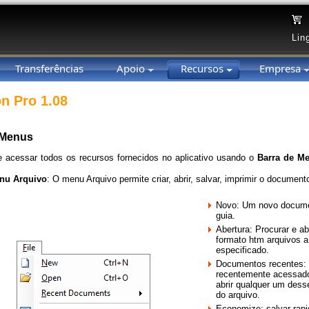
Lin
Transferências
Apoio
Recursos
Empresa
on Pro 1.08
 Menus
 acessar todos os recursos fornecidos no aplicativo usando o
Barra de M
nu Arquivo
: O menu Arquivo permite criar, abrir, salvar, imprimir o documento
Novo: Um novo docume
guia.
Abertura: Procurar e abr
formato htm arquivos a 
especificado.
Documentos recentes:
recentemente acessado
abrir qualquer um dess
do arquivo.
Economize: salvar rap