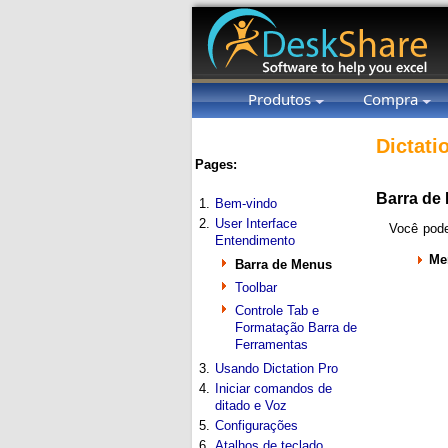
Produtos
Compra
Dictati
Pages:
Barra de
1.
Bem-vindo
2.
User Interface
Você pode
Entendimento
Me
Barra de Menus
Toolbar
Controle Tab e
Formatação Barra de
Ferramentas
3.
Usando Dictation Pro
4.
Iniciar comandos de
ditado e Voz
5.
Configurações
6.
Atalhos de teclado