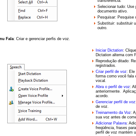
transferência.
Selecionar tudo: Use 
documento ativo.
Pesquisar: Pesquise
Substituir: substitui
outro.
nu Fala
: Criar e gerenciar perfis de voz.
Iniciar Dictation
: Clique
Dictation alterna com 
Reprodução ditado: Re
registrados.
Criar perfil de voz
: Ele
forma como você fala 
vocal.
Abra o perfil de voz
: A
anteriormente. Aplica
acordo.
Gerenciar perfil de voz
de voz.
Treinamento da Voz
: 
sua voz antes de come
Adicionar Palavra
: Adi
freqüência, frases par
perfil de voz mantém 