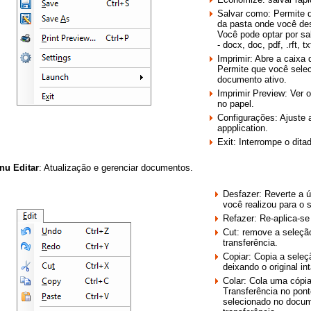
Salvar como: Permite 
da pasta onde você de
Você pode optar por sa
- docx, doc, pdf, .rft, t
Imprimir: Abre a caixa
Permite que você selec
documento ativo.
Imprimir Preview: Ver
no papel.
Configurações: Ajuste 
appplication.
Exit: Interrompe o dita
nu Editar
: Atualização e gerenciar documentos.
Desfazer: Reverte a 
você realizou para o
Refazer: Re-aplica-se
Cut: remove a seleçã
transferência.
Copiar: Copia a seleç
deixando o original in
Colar: Cola uma cópi
Transferência no pont
selecionado no docum