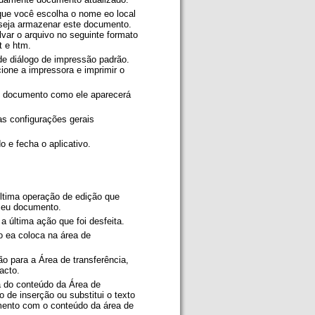
que você escolha o nome eo local
seja armazenar este documento.
lvar o arquivo no seguinte formato
xt e htm.
 de diálogo de impressão padrão.
ione a impressora e imprimir o
 o documento como ele aparecerá
as configurações gerais
do e fecha o aplicativo.
última operação de edição que
 seu documento.
 a última ação que foi desfeita.
o ea coloca na área de
ão para a Área de transferência,
tacto.
a do conteúdo da Área de
o de inserção ou substitui o texto
ento com o conteúdo da área de