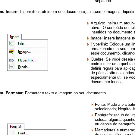
separado.
nu Inserir
: Inserir itens úteis em seu documento, tais como imagens, hiperli
Arquivo: Insira um arqui
ativo. O conteúdo compl
inseridos no documento a
Image: Insere imagens n
Hyperlink: Coloque um l
armazenado em seu compu
esse documento, clicando
Quebre: Se você deseja q
pode inserir uma quebra
definir regras para aplic
de página são colocados 
especialmente útil se vo
documento longo.
nu Formatar
: Formatar o texto e imagem no seu documento.
Fonte: Mude a pia bati
selecionado; Negrito, i
Parágrafo: recuo de u
colocar alguma quanti
ou depois do parágraf
Marcadores e numeraçã
de coisas. Costuma faz