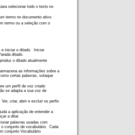
para selecionar todo o texto no
 um termo no documento ativo.
r um termo ou a seleção com o
 e iniciar o ditado. Iniciar
Parada ditado.
produz o ditado atualmente
 armazena as informações sobre a
como certas palavras, sotaque
bre um perfil de voz criado
ção se adapta a sua voz de
: Ver, criar, abrir e excluir os perfis
Ajuda a aplicação de entender a
çar a ditar.
cionar palavras usadas com
a o conjunto de vocabulário. Cada
um conjunto Vocabulário