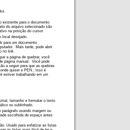
nks.
vo existente para o documento
eto do arquivo selecionado são
tivo na posição do cursor.
o local desejado.
ink para um documento
tador. Mais tarde, pode abrir
 no link.
ue a página de quebrar, você
 de página manual. Você pode
ação a seguir para que as quebras
onde quiser e PEN.; Isso é
cê estiver trabalhando em um
smal, tamanho e formatar o texto
tálico ou sublinhado.
m parágrafo usando margem ou
dade escolhida de espaço antes
o.
o: Usado para enfatizar as listas
er as listas mais fácil de ler e