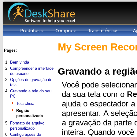
Produtos
Compra
Transferências
A
My Screen Recor
Pages:
1.
Bem vinda
2.
Compreender a interface
Gravando a regiã
do usuário
3.
Opções de gravação de
Você pode selecionar
tela
4.
Gravando a tela do seu
da sua tela com o
Re
PC
ajuda o espectador a
Tela cheia
Região
apresentar. A seleçã
personalizada
a gravação da parte 
5.
Formato de arquivo
personalizado
inteira. Quando você
6.
Configurações do