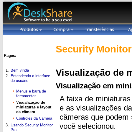
Produtos
Compra
Transferências
A
Security Monitor
Pages:
Visualização de m
1.
Bem vinda
2.
Entendendo a interface
do usuário
Visualização em mini
Menus e barra de
ferramentas
A faixa de miniatura
Visualização de
e as visualizações 
miniaturas e layout
da câmera
câmeras que podem se
Controles da Câmera
você selecionou.
3.
Usando Security Monitor
Pro