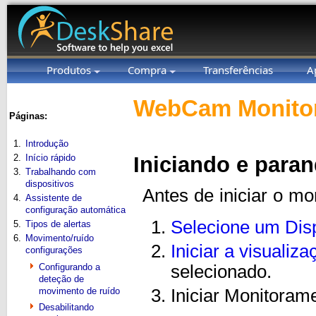
Produtos
Compra
Transferências
A
WebCam Monitor
Páginas:
1.
Introdução
2.
Início rápido
Iniciando e para
3.
Trabalhando com
dispositivos
Antes de iniciar o mo
4.
Assistente de
configuração automática
Selecione um Disp
5.
Tipos de alertas
6.
Movimento/ruído
Iniciar a visualiza
configurações
Configurando a
selecionado.
deteção de
movimento de ruído
Iniciar Monitoram
Desabilitando