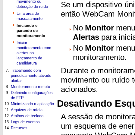
movimento ou
Se um dispositivo ún
detecção de ruído
então WebCam Monito
Uma área de
mascaramento
Iniciando e
No
Monitor
menu,
parando de
Alertas
para inic
monitoramento
Iniciar
No
Monitor
menu,
monitoramento com
alertas no
monitoramento.
lançamento de
candidatura
Durante o monitoram
7.
Trabalhando com
periodicamente ativado
movimento ou ruído 
alertas
8.
Monitoramento remoto
acionados.
9.
Definindo configurações
de FTP
Desativando Esq
10.
Minimizando a aplicação
11.
Arquivos de mídia
A sessão de monitora
12.
Atalhos de teclado
13.
Logs de eventos
um esquema de energ
14.
Recursos