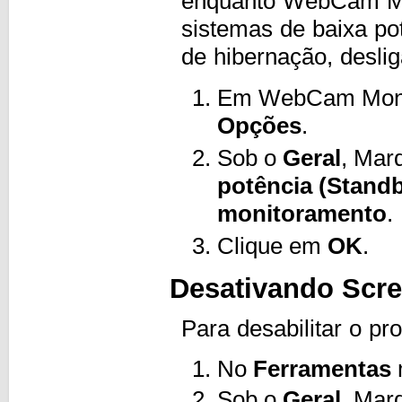
enquanto WebCam Mon
sistemas de baixa po
de hibernação, desliga
Em WebCam Moni
Opções
.
Sob o
Geral
, Mar
potência (Standb
monitoramento
.
Clique em
OK
.
Desativando Scre
Para desabilitar o pro
No
Ferramentas
Sob o
Geral
, Mar