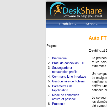
Produits
Achat
Auto FT
Pages:
Certificat
Le protoco
1.
Bienvenue
et les navi
2.
Profil de connexion FTP
extrémités
3.
Sauvegarde et
restauration profils
Un navigat
4.
Command Line Interface
Le navigate
5.
Gestionnaire de fichiers
certificat 
chiffrer un
6.
Paramètres de
données cr
l'application
7.
Mode de connexion
Le serveur
active et passive
les donnée
8.
Protocole
clé symétr