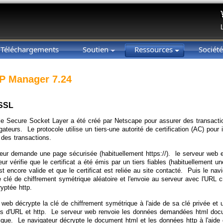
Téléchargements
Soutien
Ressources
Sociét
P Manager 7.24
 SSL
le Secure Socket Layer a été créé par Netscape pour assurer des transacti
gateurs. Le protocole utilise un tiers-une autorité de certification (AC) pour
 des transactions.
eur demande une page sécurisée (habituellement https://). le serveur web e
ur vérifie que le certificat a été émis par un tiers fiables (habituellement 
est encore valide et que le certificat est reliée au site contacté. Puis le navi
e clé de chiffrement symétrique aléatoire et l'envoie au serveur avec l'URL c
yptée http.
 web décrypte la clé de chiffrement symétrique à l'aide de sa clé privée et u
s d'URL et http. Le serveur web renvoie les données demandées html docum
ique. Le navigateur décrypte le document html et les données http à l'aide d