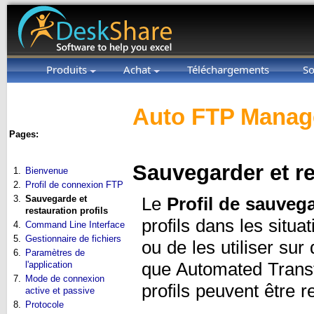
Produits
Achat
Téléchargements
So
Auto FTP Manage
Pages:
Sauvegarder et re
1.
Bienvenue
2.
Profil de connexion FTP
3.
Sauvegarde et
Le
Profil de sauveg
restauration profils
profils dans les situ
4.
Command Line Interface
5.
Gestionnaire de fichiers
ou de les utiliser sur
6.
Paramètres de
que Automated Transf
l'application
7.
Mode de connexion
profils peuvent être 
active et passive
8.
Protocole