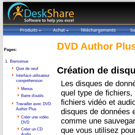
Produits
Achat
Téléchargements
So
DVD Author Plus
Pages:
1.
Bienvenue
Création de disq
Quoi de neuf
Interface utilisateur
compréhension
Les disques de donnée
Menus
quel type de fichier
Barre d'outils
fichiers vidéo et aud
Travailler avec DVD
Author Plus
disques de données ent
Créer une vidéo
comme une sauvegard
DVD
que vous utilisez pou
Créer un CD
Audio