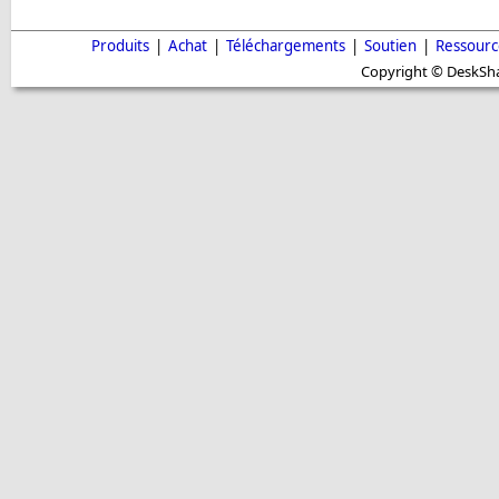
Produits
|
Achat
|
Téléchargements
|
Soutien
|
Ressourc
Copyright © DeskShar