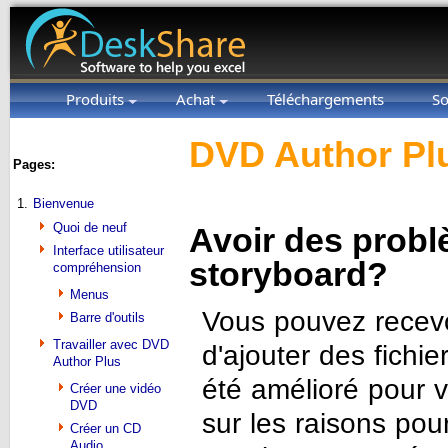
Produits
Achat
Téléchargements
So
DVD Author Plu
Pages:
1.
Bienvenue
Quoi de neuf
Avoir des probl
Interface utilisateur
storyboard?
compréhension
Menus
Vous pouvez recev
Barre d'outils
Travailler avec DVD
d'ajouter des fichi
Author Plus
été amélioré pour 
Créer une vidéo
DVD
sur les raisons pour
Créer un CD
Audio