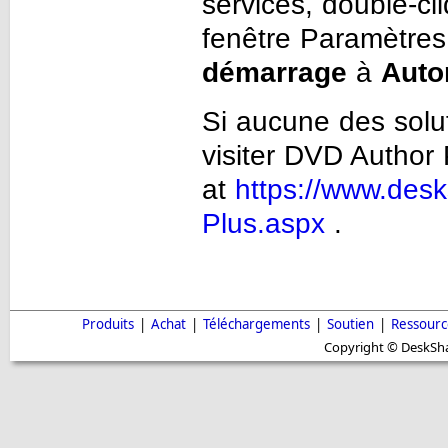
services, double-c
fenêtre Paramètres 
démarrage
à
Auto
Si aucune des solu
visiter DVD Author
at
https://www.des
Plus.aspx
.
Produits
|
Achat
|
Téléchargements
|
Soutien
|
Ressourc
Copyright © DeskShar