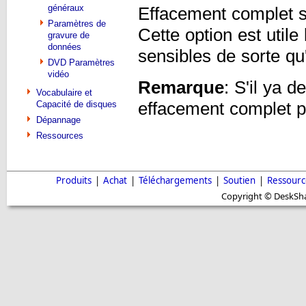
généraux
Effacement complet 
Paramètres de
Cette option est util
gravure de
données
sensibles de sorte qu'
DVD Paramètres
vidéo
Remarque
: S'il ya d
Vocabulaire et
Capacité de disques
effacement complet pe
Dépannage
Ressources
Produits
|
Achat
|
Téléchargements
|
Soutien
|
Ressourc
Copyright © DeskShar