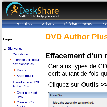
Produits
Achat
Téléchargements
So
DVD Author Plus
Pages:
1.
Bienvenue
Effacement d'un d
Quoi de neuf
Interface utilisateur
compréhension
Certains types de CD 
Menus
écrit autant de fois q
Barre d'outils
Travailler avec DVD
Cliquez sur
Outils >
Author Plus
Créer une vidéo
DVD
Créer un CD
Audio