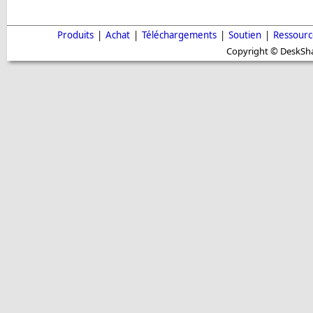
Produits
|
Achat
|
Téléchargements
|
Soutien
|
Ressourc
Copyright © DeskShar