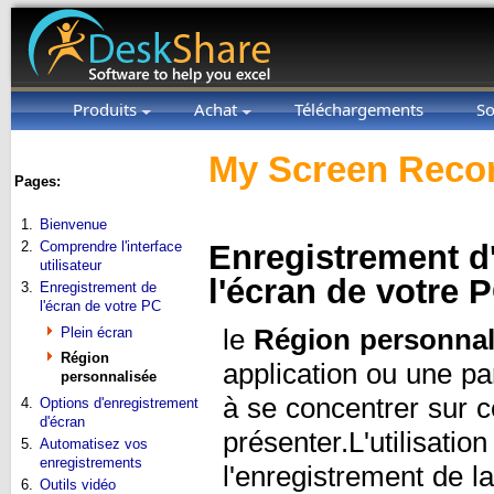
Produits
Achat
Téléchargements
So
My Screen Recor
Pages:
1.
Bienvenue
2.
Comprendre l'interface
Enregistrement d
utilisateur
l'écran de votre 
3.
Enregistrement de
l'écran de votre PC
Plein écran
le
Région personnal
Région
application ou une pa
personnalisée
à se concentrer sur 
4.
Options d'enregistrement
d'écran
présenter.L'utilisatio
5.
Automatisez vos
enregistrements
l'enregistrement de la
6.
Outils vidéo