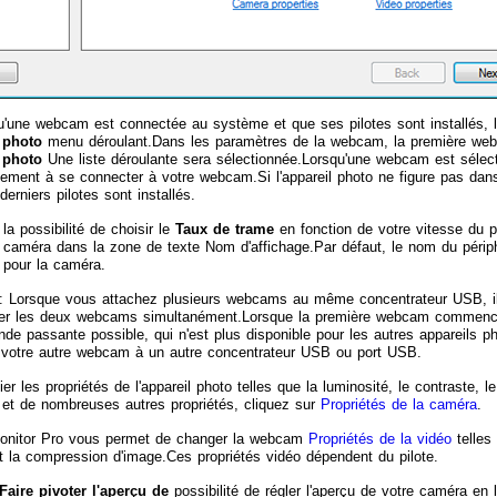
u'une webcam est connectée au système et que ses pilotes sont installés, l
 photo
menu déroulant.Dans les paramètres de la webcam, la première web
 photo
Une liste déroulante sera sélectionnée.Lorsqu'une webcam est sélec
ement à se connecter à votre webcam.Si l'appareil photo ne figure pas dans 
derniers pilotes sont installés.
la possibilité de choisir le
Taux de trame
en fonction de votre vitesse du 
caméra dans la zone de texte Nom d'affichage.Par défaut, le nom du périp
e pour la caméra.
: Lorsque vous attachez plusieurs webcams au même concentrateur USB, il
ser les deux webcams simultanément.Lorsque la première webcam commence à
nde passante possible, qui n'est plus disponible pour les autres appareils
votre autre webcam à un autre concentrateur USB ou port USB.
er les propriétés de l'appareil photo telles que la luminosité, le contraste, 
r et de nombreuses autres propriétés, cliquez sur
Propriétés de la caméra
.
Monitor Pro vous permet de changer la webcam
Propriétés de la vidéo
telles
t la compression d'image.Ces propriétés vidéo dépendent du pilote.
Faire pivoter l'aperçu de
possibilité de régler l'aperçu de votre caméra en l