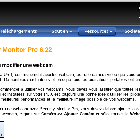
Téléchargements
Soutien
Ressources
Sociét
y Monitor Pro 6.22
u modifier une webcam
a USB, communément appelée webcam, est une caméra vidéo que vous pouv
B.De nombreux ordinateurs et presque tous les ordinateurs portables ont u
commencer à utiliser vos webcams, vous devez vous assurer que toutes l
et installées sur votre PC.C'est toujours une bonne idée d'utiliser les pilot
s meilleures performances et la meilleure image possible de vos webcams.
her une webcam avec Security Monitor Pro, vous devez d'abord ajouter la c
e webcam, cliquez sur
Caméra >> Ajouter Caméra
et sélectionnez le
Web