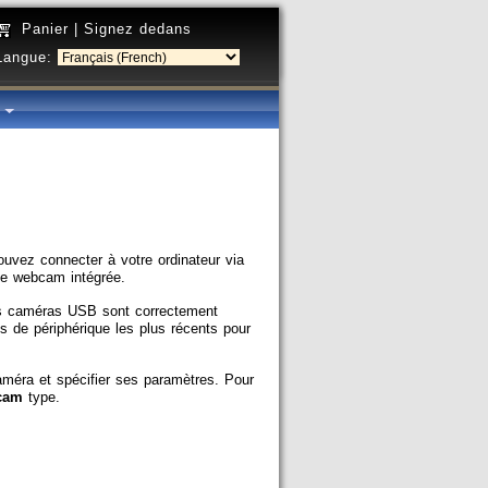
Panier
|
Signez dedans
Langue:
é
ez connecter à votre ordinateur via
ne webcam intégrée.
es caméras USB sont correctement
es de périphérique les plus récents pour
améra et spécifier ses paramètres. Pour
cam
type.