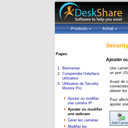
Produits
Achat
Securit
Pages:
Ajouter o
Une camér
1.
Bienvenue
un port US
2.
Comprendre l'interface
utilisateur
Avant de 
3.
Utilisation de Security
connectées 
Monitor Pro
obtenir le
Ajouter ou modifier
Pour affic
une caméra IP
ajouter un
Ajouter ou modifier
une webcam
Gérer les caméras
Modifier les