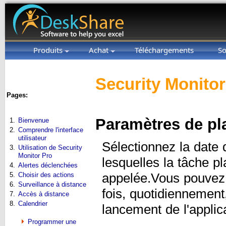
Produits
Achat
Téléchargements
So
Security Monitor
Pages:
Paramètres de pla
1.
Bienvenue
2.
Comprendre l'interface
utilisateur
Sélectionnez la date 
3.
Utilisation de Security
Monitor Pro
lesquelles la tâche pla
4.
Alertes déclenchées
appelée.Vous pouvez s
5.
Choisir des actions
6.
Surveillance à distance
fois, quotidiennemen
7.
Accès à distance
8.
Calendrier
lancement de l'applic
Programmer une