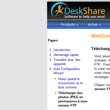
Produits
Achat
WebCam
Pages:
Télécharg
1.
Introduction
2.
Démarrage rapide
Vous pouve
3.
Travailler avec des
scénario, 
appareils
FTP. Fonct
la zone su
4.
Auto Configuration
votre choi
Wizard
inchangés.
Notez quand le
mouvement ou le
Cliquez s
bruit survient
serveur F
Télécharger des
photos JPEG en
permanence à mon
serveur FTP