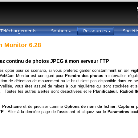
Téléchargements
Soutien
Ressources
Sociét
 Monitor 6.28
ez continu de photos JPEG à mon serveur FTP
z opter pour ce scénario, si vous préférez garder constamment un œil vigil
WebCam Monitor est configuré pour
Prendre des photos
à intervalles régul
ion de détection de mouvement ou le bruit n'est pas disponible dans ce scé
rveillée, vous êtes assuré de mises à jour régulières qui sont stockées e
x. Toutes les autres alertes sont désactivées et le
Planificateur
,
Radiodiff
ur
Prochaine
et de préciser comme
Options de nom de fichier
,
Capturer 
TP
. Aller à la dernière page de l'assistant et cliquez sur le
Paramètres
bout