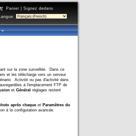
Panier
|
Signez dedans
Langue:
é
ant sur la zone surveillée. Dans ce
iers et les télécharge vers un serveur
nario. Activité ou pas d'activité dans
t sauvegardées à l'emplacement FTP de
usion
et
Général
réglages restent
photo après chaque
et
Paramètres du
on à la configuration avancée.