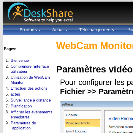
Produits
Achat
Téléchargements
So
WebCam Monitor
Pages:
1.
Bienvenue
2.
Comprendre l'interface
Paramètres vidéo
utilisateur
3.
Utilisation de WebCam
Pour configurer les p
Monitor
4.
Effectuer des actions
Fichier >> Paramètr
5.
actes
6.
Surveillance à distance
7.
Planification
8.
Afficher les événements
enregistrés
9.
Paramètres de
l'application