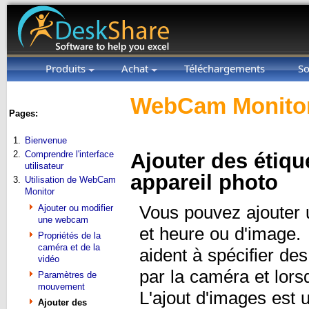
Produits
Achat
Téléchargements
So
WebCam Monitor
Pages:
1.
Bienvenue
2.
Comprendre l'interface
Ajouter des étiqu
utilisateur
appareil photo
3.
Utilisation de WebCam
Monitor
Ajouter ou modifier
Vous pouvez ajouter u
une webcam
et heure ou d'image. 
Propriétés de la
caméra et de la
aident à spécifier de
vidéo
par la caméra et lors
Paramètres de
mouvement
L'ajout d'images est 
Ajouter des