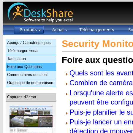
Produits
Achat
Téléchargements
So
Security Monito
Aperçu / Caractéristiques
Télécharger Essai
Foire aux questi
Tarification
Foire aux Questions
Quels sont les avant
Commentaires de client
Combien de caméras
Graphique de comparaison
Lorsqu'une alerte es
Captures d'écran
peuvent être config
Puis-je planifier le
Puis-je lancer un e
détection de mouv