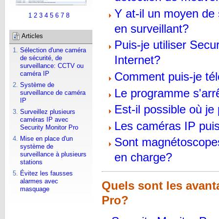
Y at-il un moyen de 
1
2
3
4
5
6
7
8
en surveillant?
Articles
Puis-je utiliser Sec
Sélection d'une caméra
Internet?
de sécurité, de
surveillance: CCTV ou
Comment puis-je té
caméra IP
Système de
Le programme s'arr
surveillance de caméra
IP
Est-il possible où j
Surveillez plusieurs
caméras IP avec
Les caméras IP puis-
Security Monitor Pro
Mise en place d'un
Sont magnétoscopes
système de
surveillance à plusieurs
en charge?
stations
Évitez les fausses
alarmes avec
Quels sont les avanta
masquage
Pro?