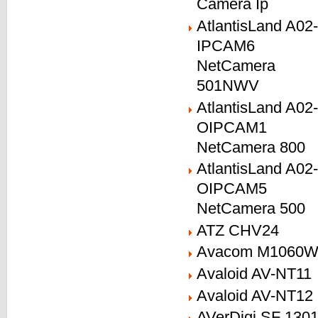
Camera Ip
AtlantisLand A02-
IPCAM6
NetCamera
501NWV
AtlantisLand A02-
OIPCAM1
NetCamera 800
AtlantisLand A02-
OIPCAM5
NetCamera 500
ATZ CHV24
Avacom M1060
Avaloid AV-NT11
Avaloid AV-NT12
AVerDigi SF 130