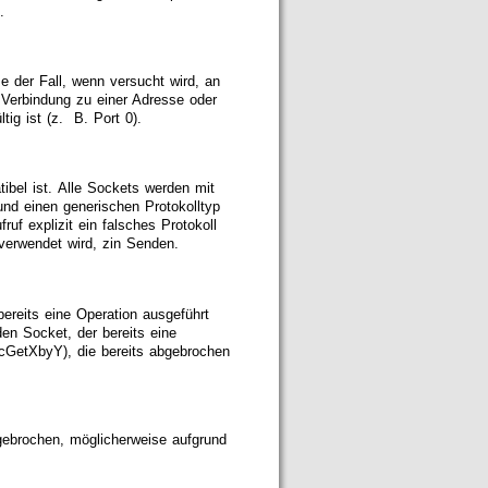
t.
se der Fall, wenn versucht wird, an
e Verbindung zu einer Adresse oder
tig ist (z. B. Port 0).
ibel ist. Alle Sockets werden mit
 und einen generischen Protokolltyp
 explizit ein falsches Protokoll
 verwendet wird, zin Senden.
ereits eine Operation ausgeführt
en Socket, der bereits eine
cGetXbyY), die bereits abgebrochen
gebrochen, möglicherweise aufgrund