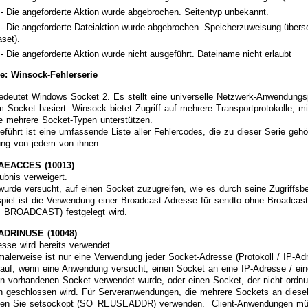
 - Die angeforderte Aktion wurde abgebrochen. Seitentyp unbekannt.
- Die angeforderte Dateiaktion wurde abgebrochen. Speicherzuweisung übersch
aset).
- Die angeforderte Aktion wurde nicht ausgeführt. Dateiname nicht erlaubt
ie: Winsock-Fehlerserie
deutet Windows Socket 2. Es stellt eine universelle Netzwerk-Anwendungspr
m Socket basiert. Winsock bietet Zugriff auf mehrere Transportprotokolle, 
e mehrere Socket-Typen unterstützen.
eführt ist eine umfassende Liste aller Fehlercodes, die zu dieser Serie ge
ung von jedem von ihnen.
EACCES (10013)
aubnis verweigert.
wurde versucht, auf einen Socket zuzugreifen, wie es durch seine Zugriffsbe
spiel ist die Verwendung einer Broadcast-Adresse für sendto ohne Broadcast
_BROADCAST) festgelegt wird.
DRINUSE (10048)
esse wird bereits verwendet.
alerweise ist nur eine Verwendung jeder Socket-Adresse (Protokoll / IP-Adr
t auf, wenn eine Anwendung versucht, einen Socket an eine IP-Adresse / eine
en vorhandenen Socket verwendet wurde, oder einen Socket, der nicht ord
h geschlossen wird. Für Serveranwendungen, die mehrere Sockets an dies
lten Sie setsockopt (SO_REUSEADDR) verwenden. Client-Anwendungen müss