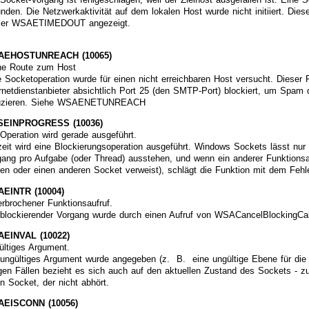
unden. Die Netzwerkaktivität auf dem lokalen Host wurde nicht initiiert. Di
ler WSAETIMEDOUT angezeigt.
AEHOSTUNREACH (10065)
ne Route zum Host
 Socketoperation wurde für einen nicht erreichbaren Host versucht. Dieser Fe
ernetdienstanbieter absichtlich Port 25 (den SMTP-Port) blockiert, um Spa
uzieren. Siehe WSAENETUNREACH
EINPROGRESS (10036)
 Operation wird gerade ausgeführt.
zeit wird eine Blockierungsoperation ausgeführt. Windows Sockets lässt nur
gang pro Aufgabe (oder Thread) ausstehen, und wenn ein anderer Funktionsau
sen oder einen anderen Socket verweist), schlägt die Funktion mit dem 
EINTR (10004)
erbrochener Funktionsaufruf.
 blockierender Vorgang wurde durch einen Aufruf von WSACancelBlockingCal
EINVAL (10022)
ültiges Argument.
 ungültiges Argument wurde angegeben (z. B. eine ungültige Ebene für die
igen Fällen bezieht es sich auch auf den aktuellen Zustand des Sockets - z
en Socket, der nicht abhört.
EISCONN (10056)