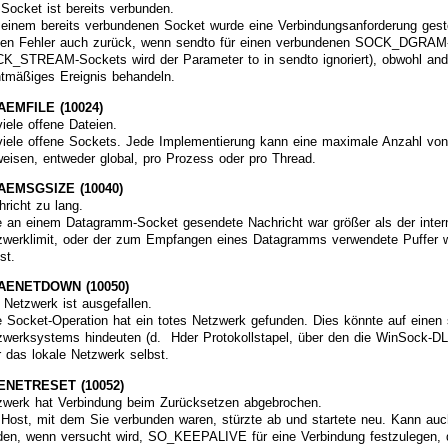
 Socket ist bereits verbunden.
 einem bereits verbundenen Socket wurde eine Verbindungsanforderung geste
sen Fehler auch zurück, wenn sendto für einen verbundenen SOCK_DGRAM-S
K_STREAM-Sockets wird der Parameter to in sendto ignoriert), obwohl and
htmäßiges Ereignis behandeln.
EMFILE (10024)
viele offene Dateien.
viele offene Sockets. Jede Implementierung kann eine maximale Anzahl vo
weisen, entweder global, pro Prozess oder pro Thread.
EMSGSIZE (10040)
hricht zu lang.
e an einem Datagramm-Socket gesendete Nachricht war größer als der intern
zwerklimit, oder der zum Empfangen eines Datagramms verwendete Puffer w
bst.
AENETDOWN (10050)
 Netzwerk ist ausgefallen.
e Socket-Operation hat ein totes Netzwerk gefunden. Dies könnte auf einen
zwerksystems hindeuten (d. Hder Protokollstapel, über den die WinSock-DLL 
r das lokale Netzwerk selbst.
NETRESET (10052)
zwerk hat Verbindung beim Zurücksetzen abgebrochen.
 Host, mit dem Sie verbunden waren, stürzte ab und startete neu. Kann au
den, wenn versucht wird, SO_KEEPALIVE für eine Verbindung festzulegen, di