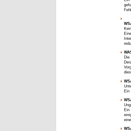
gef
Feh
WS
Kei
Eine
Int
red
WAS
Die
Der
Vor
die
WSA
Unt
Ein
WSA
Ung
Ein
ein
ein
WSA