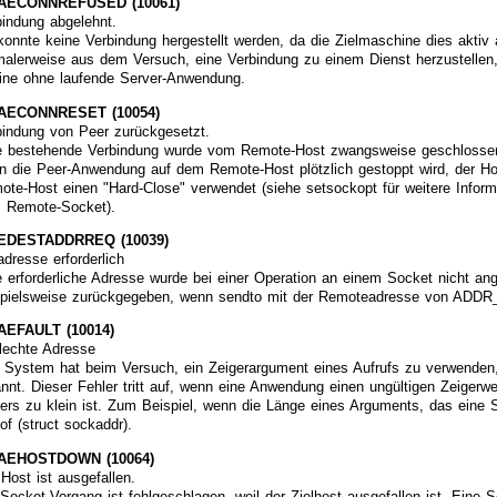
AECONNREFUSED (10061)
bindung abgelehnt.
onnte keine Verbindung hergestellt werden, da die Zielmaschine dies aktiv a
malerweise aus dem Versuch, eine Verbindung zu einem Dienst herzustellen,
eine ohne laufende Server-Anwendung.
ECONNRESET (10054)
bindung von Peer zurückgesetzt.
e bestehende Verbindung wurde vom Remote-Host zwangsweise geschlossen. 
n die Peer-Anwendung auf dem Remote-Host plötzlich gestoppt wird, der Hos
ote-Host einen "Hard-Close" verwendet (siehe setsockopt für weitere Info
 Remote-Socket).
DESTADDRREQ (10039)
adresse erforderlich
e erforderliche Adresse wurde bei einer Operation an einem Socket nicht an
spielsweise zurückgegeben, wenn sendto mit der Remoteadresse von ADDR
EFAULT (10014)
lechte Adresse
 System hat beim Versuch, ein Zeigerargument eines Aufrufs zu verwenden,
annt. Dieser Fehler tritt auf, wenn eine Anwendung einen ungültigen Zeigerw
ers zu klein ist. Zum Beispiel, wenn die Länge eines Arguments, das eine Str
of (struct sockaddr).
AEHOSTDOWN (10064)
 Host ist ausgefallen.
Socket-Vorgang ist fehlgeschlagen, weil der Zielhost ausgefallen ist. Eine 