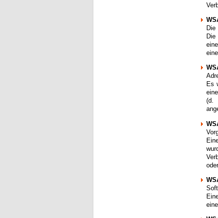
Ver
WSA
Die
Die 
eine
ein
WS
Adre
Es 
eine
(d.
ang
WSA
Vorg
Ein
wur
Ver
ode
WS
Sof
Ein
ein