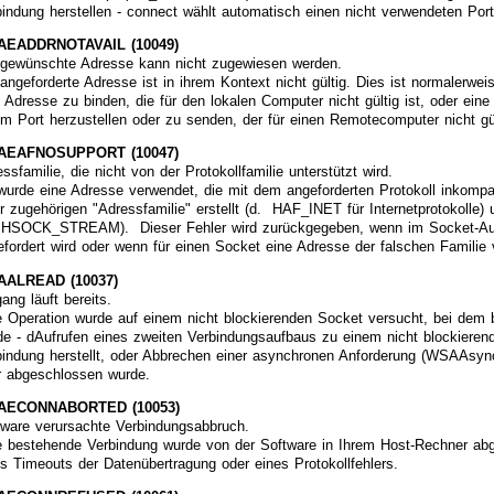
bindung herstellen - connect wählt automatisch einen nicht verwendeten Por
EADDRNOTAVAIL (10049)
 gewünschte Adresse kann nicht zugewiesen werden.
angeforderte Adresse ist in ihrem Kontext nicht gültig. Dies ist normalerwei
 Adresse zu binden, die für den lokalen Computer nicht gültig ist, oder ein
em Port herzustellen oder zu senden, der für einen Remotecomputer nicht gül
AEAFNOSUPPORT (10047)
ssfamilie, die nicht von der Protokollfamilie unterstützt wird.
wurde eine Adresse verwendet, die mit dem angeforderten Protokoll inkompat
r zugehörigen "Adressfamilie" erstellt (d. HAF_INET für Internetprotokolle)
 HSOCK_STREAM). Dieser Fehler wird zurückgegeben, wenn im Socket-Aufruf
efordert wird oder wenn für einen Socket eine Adresse der falschen Familie
ALREAD (10037)
ang läuft bereits.
e Operation wurde auf einem nicht blockierenden Socket versucht, bei dem b
de - dAufrufen eines zweiten Verbindungsaufbaus zu einem nicht blockierend
bindung herstellt, oder Abbrechen einer asynchronen Anforderung (WSAAsyn
r abgeschlossen wurde.
AECONNABORTED (10053)
tware verursachte Verbindungsabbruch.
e bestehende Verbindung wurde von der Software in Ihrem Host-Rechner ab
es Timeouts der Datenübertragung oder eines Protokollfehlers.