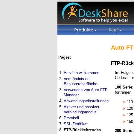
Produkte
Kauf
Auto FT
Pages:
FTP-Rück
Im Folgend
1.
Herzlich willkommen
Codes stam
2.
Verständnis der
Benutzeroberfläche
100 Serie
:
3.
Verwenden von Auto FTP
fortfahren.
Manager
4.
Anwendungseinstellungen
110 
5.
Aktiver und passiver
120 
Verbindungsmodus
125 
6.
Protokoll
150
7.
SSL-Zertifikat
8.
FTP-Rückkehrcodes
200 Serie