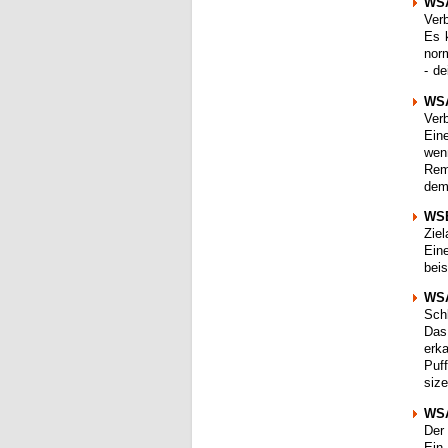
WS
Ver
Es k
nor
- d
WSA
Ver
Ein
wen
Rem
dem
WSE
Ziel
Ein
bei
WSA
Sch
Das
erk
Puff
size
WS
Der
Ein 