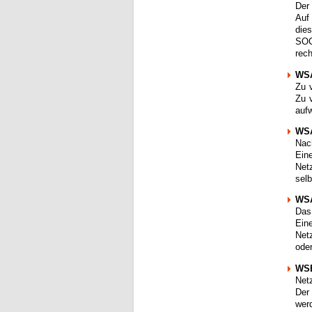
Der
Auf
die
SOC
rec
WSA
Zu 
Zu 
auf
WSA
Nac
Ein
Net
sel
WS
Das
Ein
Net
ode
WSE
Net
Der
wer