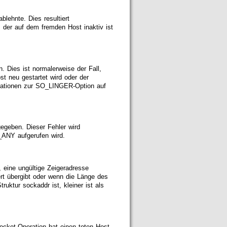
blehnte. Dies resultiert
 der auf dem fremden Host inaktiv ist
Dies ist normalerweise der Fall,
t neu gestartet wird oder der
rmationen zur SO_LINGER-Option auf
gegeben. Dieser Fehler wird
_ANY aufgerufen wird.
 eine ungültige Zeigeradresse
ert übergibt oder wenn die Länge des
uktur sockaddr ist, kleiner ist als
Socket-Operation hat einen toten Host