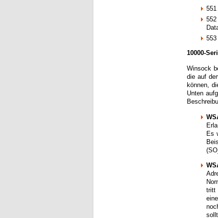
551
552 
Dat
553 
10000-Ser
Winsock be
die auf de
können, di
Unten aufg
Beschreib
WSA
Erl
Es 
Bei
(SO
WSA
Adr
Norm
trit
ein
noc
sol