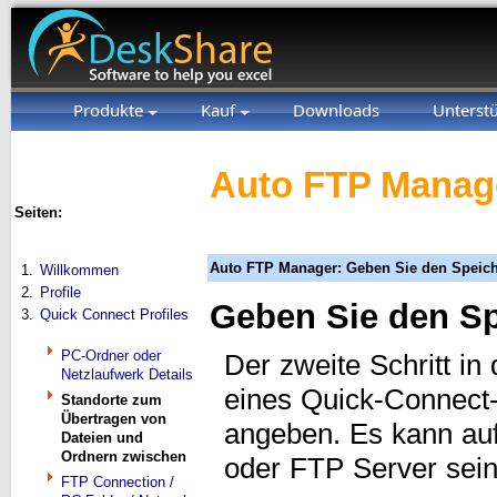
Produkte
Kauf
Downloads
Unterst
Auto FTP Manage
Seiten:
Auto FTP Manager: Geben Sie den Speich
1.
Willkommen
2.
Profile
Geben Sie den Sp
3.
Quick Connect Profiles
PC-Ordner oder
Der zweite Schritt i
Netzlaufwerk Details
eines Quick-Connect-
Standorte zum
Übertragen von
angeben. Es kann au
Dateien und
Ordnern zwischen
oder FTP Server sei
FTP Connection /