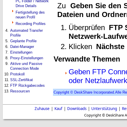
PC Folder / Network
Zu
Geben Sie den S
Drive Details
Fertigstellung des
Dateien und Ordner
neuen Profil
Recording Profiles
Überprüfen
FTP 
4.
Automated Transfer
Netzwerk-Laufw
Profile
5.
Geplante Profile
Klicken
Nächste
6.
Datei-Manager
7.
Einstellungen
Verwandte Themen
8.
Proxy-Einstellungen
9.
Aktive und Passive
Connection Mode
Geben FTP Connec
10.
Protokoll
oder Netzlaufwerk
11.
SSL-Zertifikat
12.
FTP Rückgabecodes
13.
Ressourcen
Copyright © DeskShare Incorporated.Alle Re
Zuhause
|
Kauf
|
Downloads
|
Unterstützung
|
Re
Copyright © DeskShare A