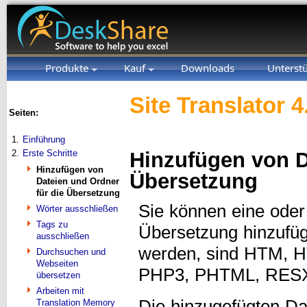
Produkte
Kauf
Downloads
Unterst
Site Translator 4
Seiten:
1.
Einführung
2.
Erste Schritte
Hinzufügen von D
Hinzufügen von
Übersetzung
Dateien und Ordner
für die Übersetzung
Sie können eine oder
Wörter ausschließen
Tags zu
Übersetzung hinzufüge
ausschließen
werden, sind HTM, 
Durchsuchen und
Webseiten
PHP3, PHTML, RESX
übersetzen
Arbeiten mit
Die hinzugefügten Da
Translation Memory