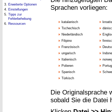
3.
Erweiterte Optionen
Sprachen vorliegen:
4.
Einstellungen
5.
Tipps zur
Fehlerbehebung
katalanisch
kroati
6.
Ressourcen
Tschechisch
dänis
Niederländisch
Engli
Filipino
finnis
Französisch
Deuts
ungarisch
Indon
Italienisch
norwe
Polieren
Portu
Spanisch
Schwe
Türkisch
Die Originalsprache 
sobald Sie die Datei
Klicken
Datei >> Hin