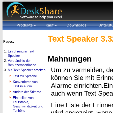
Produkte
Kauf
Downloads
Unterst
Text Speaker 3.3
Pages:
1.
Einführung in Text
Speaker
Mahnungen
2.
Verständnis der
Benutzeroberfläche
Um zu vermeiden, da
3.
Mit Text Speaker arbeiten
Text zu Sprache
können Sie mit Erinn
Konvertieren von
Alarme einrichten.Ein
Text in Audio
auch wenn Text Speak
Ändern der Stimme
Einstellen von
Lautstärke,
Eine Liste der Erinne
Geschwindigkeit und
Tonhöhe
wird angezeigt, wenn