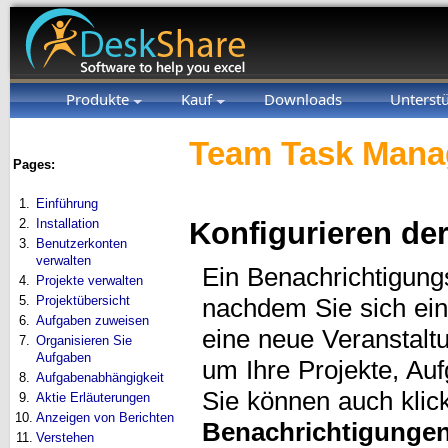
Produkte
Kauf
Downloads
Unterst
Team Task Manag
Pages:
1.
Einführung
2.
Installation
Konfigurieren de
3.
Benutzerkonten
verwalten
Ein Benachrichtigung
4.
Projekte verwalten
5.
Projektübersicht
nachdem Sie sich ein
6.
Aufgaben zuweisen
eine neue Veranstal
7.
Organisieren Sie
Aufgaben
um Ihre Projekte, A
8.
Aufgabenabhängigkeit
Sie können auch klic
9.
Aktie Erläuterungen
10.
Anzeigen von Berichten
Benachrichtigunge
11.
Verstehen