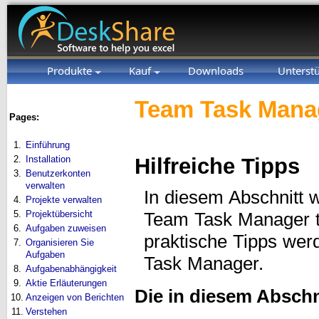
Produkte
Kauf
Downloads
Unterst
Team Task Manag
Pages:
1.
Einführung
2.
Installation
Hilfreiche Tipps
3.
Benutzerkonten
verwalten
In diesem Abschnitt w
4.
Projekte verwalten
5.
Projektübersicht
Team Task Manager t
6.
Aufgaben zuweisen
praktische Tipps wer
7.
Organisieren Sie
Aufgaben
Task Manager.
8.
Aufgabenabhängigkeit
9.
Aktie Erläuterungen
Die in diesem Abschn
10.
Anzeigen von Berichten
11.
Verstehen