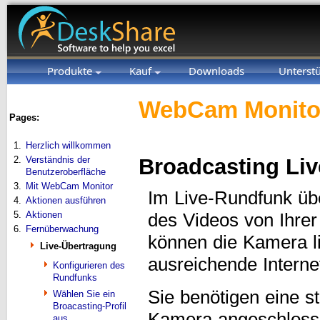
Produkte
Kauf
Downloads
Unterst
WebCam Monitor
Pages:
1.
Herzlich willkommen
2.
Verständnis der
Broadcasting Liv
Benutzeroberfläche
3.
Mit WebCam Monitor
Im Live-Rundfunk üb
4.
Aktionen ausführen
5.
Aktionen
des Videos von Ihre
6.
Fernüberwachung
können die Kamera l
Live-Übertragung
ausreichende Interne
Konfigurieren des
Rundfunks
Sie benötigen eine s
Wählen Sie ein
Broacasting-Profil
Kamera angeschlossen
aus