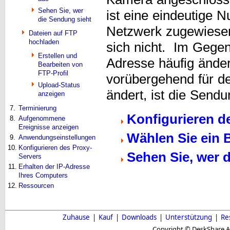
Sehen Sie, wer
ist eine eindeutige
die Sendung sieht
Netzwerk zugewiesen
Dateien auf FTP
hochladen
sich nicht. Im Gege
Erstellen und
Adresse häufig ände
Bearbeiten von
FTP-Profil
vorübergehend für de
Upload-Status
ändert, ist die Send
anzeigen
7.
Terminierung
Konfigurieren 
8.
Aufgenommene
Ereignisse anzeigen
Wählen Sie ein 
9.
Anwendungseinstellungen
10.
Konfigurieren des Proxy-
Sehen Sie, wer 
Servers
11.
Erhalten der IP-Adresse
Ihres Computers
12.
Ressourcen
Zuhause
|
Kauf
|
Downloads
|
Unterstützung
|
Re
Copyright © DeskShare A