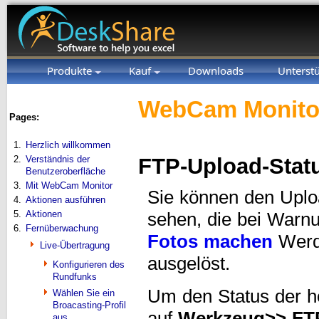
Produkte
Kauf
Downloads
Unterst
WebCam Monitor
Pages:
1.
Herzlich willkommen
2.
Verständnis der
FTP-Upload-Stat
Benutzeroberfläche
3.
Mit WebCam Monitor
Sie können den Uplo
4.
Aktionen ausführen
5.
Aktionen
sehen, die bei Warn
6.
Fernüberwachung
Fotos machen
Werde
Live-Übertragung
ausgelöst.
Konfigurieren des
Rundfunks
Um den Status der h
Wählen Sie ein
Broacasting-Profil
auf
Werkzeug
>> FT
aus