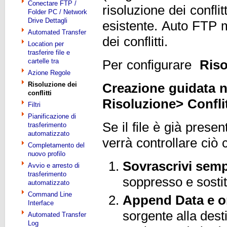
Conectare FTP /
risoluzione dei conflit
Folder PC / Network
Drive Dettagli
esistente. Auto FTP m
Automated Transfer
dei conflitti.
Location per
trasferire file e
cartelle tra
Per configurare
Riso
Azione Regole
Risoluzione dei
Creazione guidata 
conflitti
Risoluzione> Confli
Filtri
Pianificazione di
Se il file è già presen
trasferimento
automatizzato
verrà controllare ciò
Completamento del
nuovo profilo
Sovrascrivi semp
Avvio e arresto di
trasferimento
soppresso e sostit
automatizzato
Command Line
Append Data e o
Interface
sorgente alla dest
Automated Transfer
Log