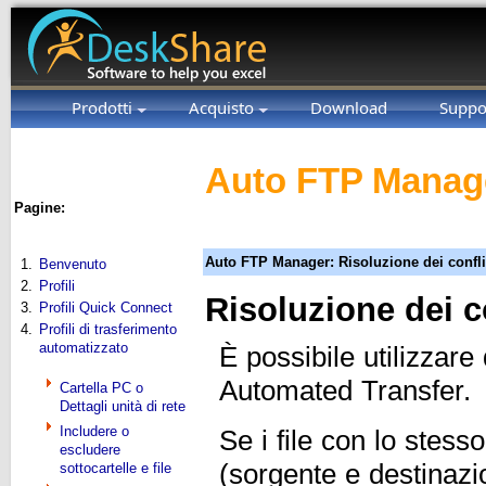
Prodotti
Acquisto
Download
Suppo
Auto FTP Manage
Pagine:
Auto FTP Manager: Risoluzione dei conflit
1.
Benvenuto
2.
Profili
Risoluzione dei co
3.
Profili Quick Connect
4.
Profili di trasferimento
automatizzato
È possibile utilizzare
Automated Transfer.
Cartella PC o
Dettagli unità di rete
Includere o
Se i file con lo stes
escludere
(sorgente e destinaz
sottocartelle e file