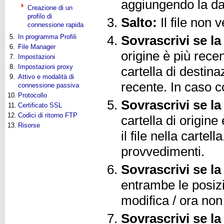
aggiungendo la da
Creazione di un
profilo di
Salto:
Il file non 
connessione rapida
5.
In programma Profili
Sovrascrivi se la
6.
File Manager
origine è più recent
7.
Impostazioni
8.
Impostazioni proxy
cartella di destina
9.
Attivo e modalità di
recente. In caso 
connessione passiva
10.
Protocollo
Sovrascrivi se l
11.
Certificato SSL
12.
Codici di ritorno FTP
cartella di origin
13.
Risorse
il file nella carte
provvedimenti.
Sovrascrivi se la
entrambe le posizi
modifica / ora no
Sovrascrivi se l