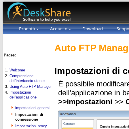
Prodotti
Acquisto
Download
Suppo
Auto FTP Manage
Pages:
Impostazioni di 
1.
Welcome
2.
Comprensione
dell'interfaccia utente
È possibile modificar
3.
Using Auto FTP Manager
dell'applicazione in b
4.
Impostazioni
dell'applicazione
>>
impostazioni
>>
impostazioni generali
Impostazioni di
connessione
Impostazioni proxy