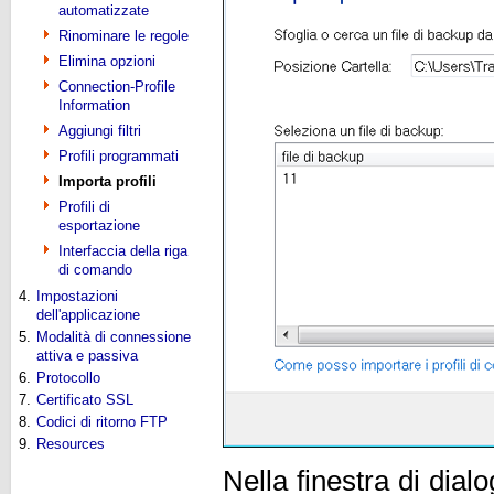
automatizzate
Rinominare le regole
Elimina opzioni
Connection-Profile
Information
Aggiungi filtri
Profili programmati
Importa profili
Profili di
esportazione
Interfaccia della riga
di comando
4.
Impostazioni
dell'applicazione
5.
Modalità di connessione
attiva e passiva
6.
Protocollo
7.
Certificato SSL
8.
Codici di ritorno FTP
9.
Resources
Nella finestra di dial