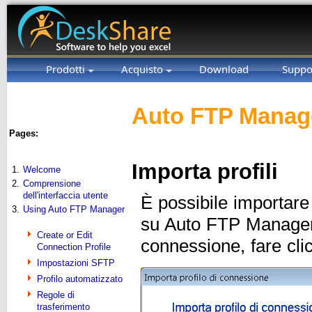
Prodotti
Acquisto
Download
Suppo
Auto FTP Manage
Pages:
Importa profili
1.
Welcome
2.
Comprensione
dell'interfaccia utente
È possibile importare
3.
Using Auto FTP Manager
su Auto FTP Manager.
Create or Edit
connessione, fare cli
Connection Profile
Impostazioni SFTP
Profilo automatizzato
Regole di
trasferimento