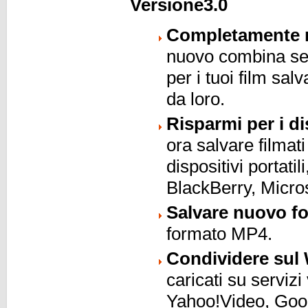
Versione3.0
Completamente r
nuovo combina semp
per i tuoi film sa
da loro.
Risparmi per i di
ora salvare filmati
dispositivi portati
BlackBerry, Micros
Salvare nuovo f
formato MP4.
Condividere sul
caricati su serviz
Yahoo!Video, Goog