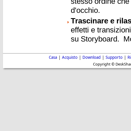
stesso ordine che
d'occhio.
Trascinare e rila
effetti e transizio
su Storyboard. Mo
Casa
|
Acquisto
|
Download
|
Supporto
|
R
Copyright © DeskShare i