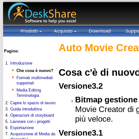
Prodotti
Acquisto
Download
Suppo
Auto Movie Crea
Pagine:
1.
Introduzione
Cosa c'è di nuov
Che cosa è nuovo?
Formati multimediali
supportati
Versione3.2
Media Editing
Terminologia
Bitmap gestione 
2.
Capire lo spazio di lavoro
Movie Creator di 
3.
Guida introduttiva
4.
Operazioni di storyboard
più veloce.
5.
Lavorare con i progetti
6.
Esportazione
Versione3.1
7.
Acquisizione di Media da